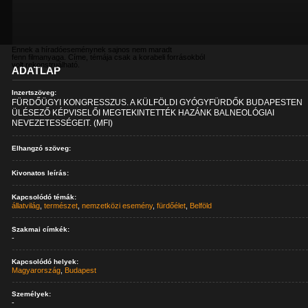
Ennek a híradóeseménynek sajnos nem maradt
fenn filmanyaga. Címe, témája csak a korabeli forrásokból
volt rekonstruálható.
ADATLAP
Inzertszöveg:
FÜRDŐÜGYI KONGRESSZUS. A KÜLFÖLDI GYÓGYFÜRDŐK BUDAPESTEN
ÜLÉSEZŐ KÉPVISELŐI MEGTEKINTETTÉK HAZÁNK BALNEOLÓGIAI
NEVEZETESSÉGEIT. (MFI)
Elhangzó szöveg:
Kivonatos leírás:
Kapcsolódó témák:
állatvilág
,
természet
,
nemzetközi esemény
,
fürdőélet
,
Belföld
Szakmai címkék:
-
Kapcsolódó helyek:
Magyarország
,
Budapest
Személyek:
-