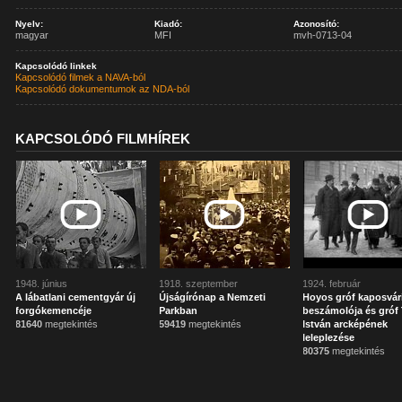
Nyelv:
Kiadó:
Azonosító:
magyar
MFI
mvh-0713-04
Kapcsolódó linkek
Kapcsolódó filmek a NAVA-ból
Kapcsolódó dokumentumok az NDA-ból
KAPCSOLÓDÓ FILMHÍREK
1948. június
1918. szeptember
1924. február
A lábatlani cementgyár új
Újságírónap a Nemzeti
Hoyos gróf kaposvár
forgókemencéje
Parkban
beszámolója és gróf 
81640
megtekintés
59419
megtekintés
István arcképének
leleplezése
80375
megtekintés