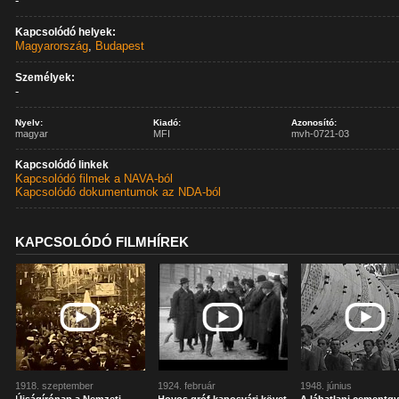
-
Kapcsolódó helyek:
Magyarország
,
Budapest
Személyek:
-
Nyelv:
Kiadó:
Azonosító:
magyar
MFI
mvh-0721-03
Kapcsolódó linkek
Kapcsolódó filmek a NAVA-ból
Kapcsolódó dokumentumok az NDA-ból
KAPCSOLÓDÓ FILMHÍREK
1918. szeptember
1924. február
1948. június