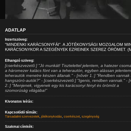
ADATLAP
Inzertszöveg:
"MINDENKI KARÁCSONYFÁI". A JÓTÉKONYSÁGI MOZGALOM MI
KARÁCSONYKOR A SZEGÉNYEK EZREINEK SZEREZ ÖRÖMET. (M
Elhangzó szöveg:
[cserkészvezető:] "Jó munkát! Tisztelettel jelentem, a hatezer csom
a háromezer kalács fönt van a teherautón, egyben alássan jelentem
teherautók menetre készen állanak." - [nővér 1.:] "Rendben vannak
hangszóró-autók?" - [cserkészvezető:] "Igenis, rendben vannak." - 
2.:] "Menjenek, vigyenek egy kis karácsonyi fényt és örömöt a
szomorúság világába!"
Kivonatos leírás:
Kapcsolódó témák:
Társadalmi szervezetek
,
jótékonykodás
,
cserkészet
,
szegénység
Szakmai címkék: