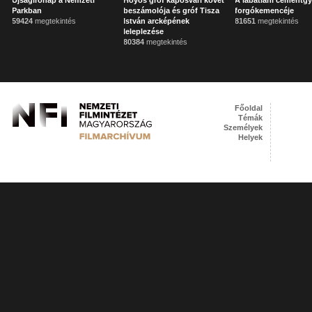
Újságírónap a Nemzeti
Hoyos gróf kaposvári követ
A lábatlani cementgy
Parkban
beszámolója és gróf Tisza
forgókemencéje
59424
megtekintés
István arcképének
81651
megtekintés
leleplezése
80384
megtekintés
Főoldal
Témák
Személyek
Helyek