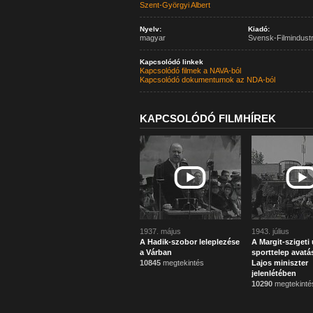
Szent-Györgyi Albert
Nyelv:
Kiadó:
magyar
Svensk-Filmindustr
Kapcsolódó linkek
Kapcsolódó filmek a NAVA-ból
Kapcsolódó dokumentumok az NDA-ból
KAPCSOLÓDÓ FILMHÍREK
1937. május
1943. július
A Hadik-szobor leleplezése
A Margit-szigeti 
a Várban
sporttelep avatá
10845
megtekintés
Lajos miniszter
jelenlétében
10290
megtekinté