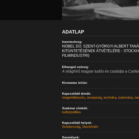
ADATLAP
Inzertszöveg:
NOBEL DÍJ. SZENT-GYÖRGYI ALBERT TA
KITÜNTETÉSÉNEK ÁTVÉTELÉRE - STOCKH
FILMINDUSTRI)
Elhangzó szöveg:
A világhírű magyar tudós és családja a Carlto
Kivonatos leírás:
Kapcsolódó témák:
megemlékezés
,
ünnepség
,
technika
,
tudomány
,
ne
Szakmai címkék:
kultúrpolitika
Kapcsolódó helyek:
Svédország
,
Stockholm
Személyek: