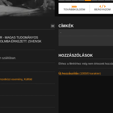
TOVÁBBKÜLDÖM
BEÁGYAZOM
CÍMKÉK
-
NÁR - MAGAS TUDOMÁNYOS
OLMBA ÉRKEZETT. (SVENSK
HOZZÁSZÓLÁSOK
n szállóban.
Ehhez a filmhírhez még nem érkezett hozzá
Új hozzászólás
(1000/0 karakter)
mzetközi esemény
,
Külföld