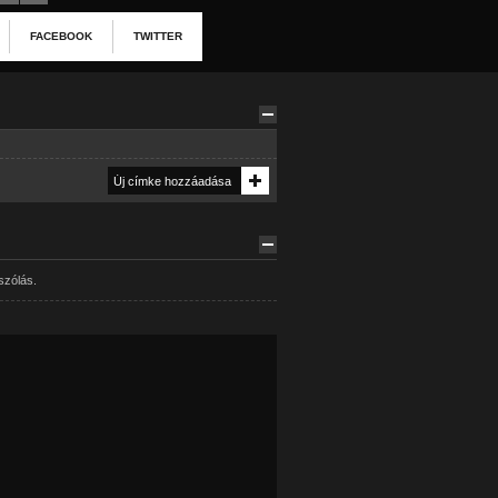
FACEBOOK
TWITTER
szólás.