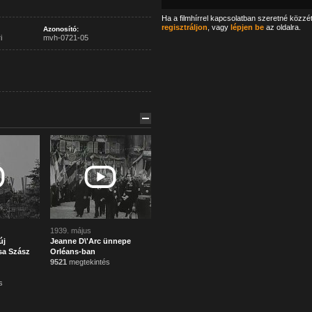
Ha a filmhírrel kapcsolatban szeretné közzé
regisztráljon
, vagy
lépjen be
az oldalra.
Azonosító:
i
mvh-0721-05
1939. május
új
Jeanne D\'Arc ünnepe
sa Szász
Orléans-ban
9521
megtekintés
s