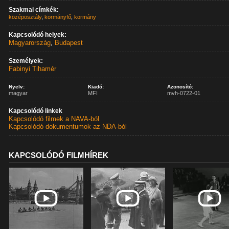
Szakmai címkék:
középosztály
,
kormányfő
,
kormány
Kapcsolódó helyek:
Magyarország
,
Budapest
Személyek:
Fabinyi Tihamér
Nyelv:
Kiadó:
Azonosító:
magyar
MFI
mvh-0722-01
Kapcsolódó linkek
Kapcsolódó filmek a NAVA-ból
Kapcsolódó dokumentumok az NDA-ból
KAPCSOLÓDÓ FILMHÍREK