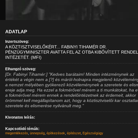
ADATLAP
Inzertszöveg:
A KÖZTISZTVISELŐKÉRT... FABINYI TIHAMÉR DR.
PÉNZÜGYMINISZTER AVATTA FEL AZ OTBA KIBŐVÍTETT RENDE
INTÉZETÉT. (MFI)
Elhangzó szöveg:
[Dr. Fabinyi Tihamér:] "Kedves barátaim! Minden intézménynek az
értékét a végin nem a [?] és máról-holnapra megjelenő közvélemén
a nemzet mélyében gyökerező közvéleménynek a szeretete és elis
ereje adja meg. Ha ezzel a fokmérővel mérem a ti munkátokat, ha e
a fokmérővel mérem ennek a rendelőintézetnek az érdemeit, akkor
örömmel kell megállapítanom azt, hogy a köztisztviselői kar osztatla
szeretete és elismerése nyilvánult meg."
Kivonatos leírás:
Kapcsolódó témák:
megemlékezés
,
ünnepség
,
építkezések
,
építészet
,
Egészségügy