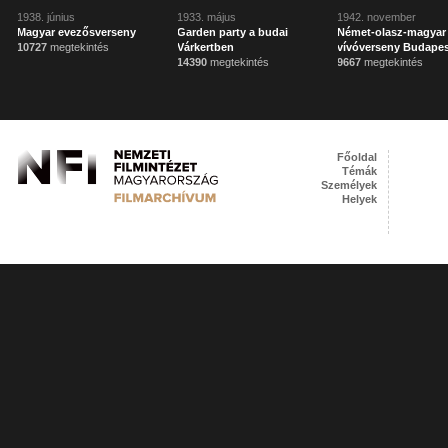
1938. június
1933. május
1942. november
Magyar evezősverseny
Garden party a budai
Német-olasz-magyar
10727
megtekintés
Várkertben
vívóverseny Budape
14390
megtekintés
9667
megtekintés
Főoldal
Témák
Személyek
Helyek