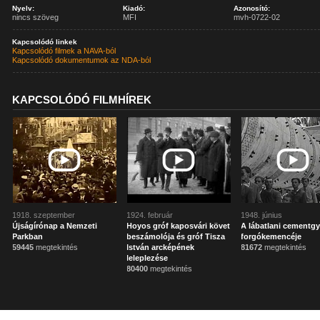
Nyelv:
Kiadó:
Azonosító:
nincs szöveg
MFI
mvh-0722-02
Kapcsolódó linkek
Kapcsolódó filmek a NAVA-ból
Kapcsolódó dokumentumok az NDA-ból
KAPCSOLÓDÓ FILMHÍREK
1918. szeptember
1924. február
1948. június
Újságírónap a Nemzeti
Hoyos gróf kaposvári követ
A lábatlani cementgy
Parkban
beszámolója és gróf Tisza
forgókemencéje
59445
megtekintés
István arcképének
81672
megtekintés
leleplezése
80400
megtekintés