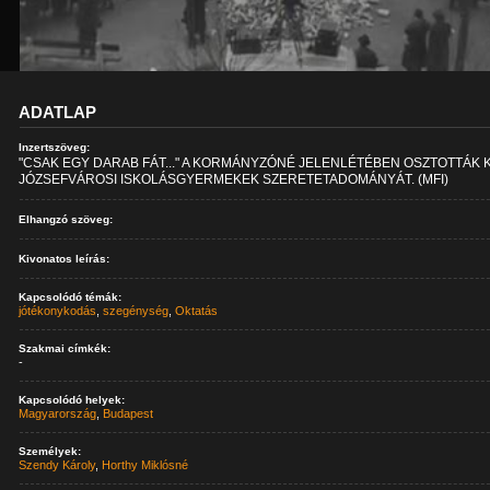
ADATLAP
Inzertszöveg:
"CSAK EGY DARAB FÁT..." A KORMÁNYZÓNÉ JELENLÉTÉBEN OSZTOTTÁK K
JÓZSEFVÁROSI ISKOLÁSGYERMEKEK SZERETETADOMÁNYÁT. (MFI)
Elhangzó szöveg:
Kivonatos leírás:
Kapcsolódó témák:
jótékonykodás
,
szegénység
,
Oktatás
Szakmai címkék:
-
Kapcsolódó helyek:
Magyarország
,
Budapest
Személyek:
Szendy Károly
,
Horthy Miklósné