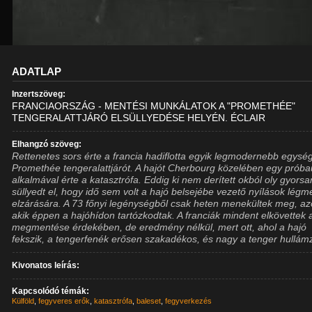
ADATLAP
Inzertszöveg:
FRANCIAORSZÁG - MENTÉSI MUNKÁLATOK A "PROMETHÉE"
TENGERALATTJÁRÓ ELSÜLLYEDÉSE HELYÉN. ÉCLAIR
Elhangzó szöveg:
Rettenetes sors érte a francia hadiflotta egyik legmodernebb egység
Promethée tengeralattjárót. A hajót Cherbourg közelében egy próba
alkalmával érte a katasztrófa. Eddig ki nem derített okból oly gyorsa
süllyedt el, hogy idő sem volt a hajó belsejébe vezető nyílások légm
elzárására. A 73 főnyi legénységből csak heten menekültek meg, az
akik éppen a hajóhídon tartózkodtak. A franciák mindent elkövettek 
megmentése érdekében, de eredmény nélkül, mert ott, ahol a hajó
fekszik, a tengerfenék erősen szakadékos, és nagy a tenger hullám
Kivonatos leírás:
Kapcsolódó témák:
Külföld
,
fegyveres erők
,
katasztrófa
,
baleset
,
fegyverkezés