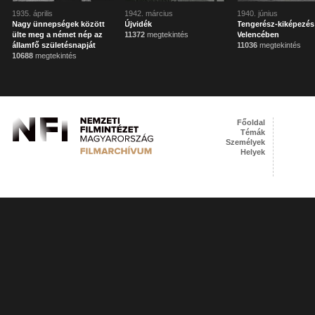
1935. április
1942. március
1940. június
Nagy ünnepségek között
Újvidék
Tengerész-kiképezés
ülte meg a német nép az
11372
megtekintés
Velencében
államfő születésnapját
11036
megtekintés
10688
megtekintés
Főoldal
Témák
Személyek
Helyek