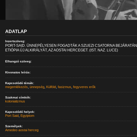
ADATLAP
Inzertszöveg:
PORT-SAID. ÜNNEPÉLYESEN FOGADTÁK A SZUEZI CSATORNA BEJÁRATÁ
ETIÓPIA ÚJ ALKIRÁLYÁT, AZ AOSTAI HERCEGET. (IST. NAZ. LUCE)
Elhangzó szöveg:
Kivonatos leírás:
Kapcsolódó témák:
megemlékezés
,
ünnepség
,
Külföld
,
fasizmus
,
fegyveres erők
Szakmai címkék:
kolonializmus
Kapcsolódó helyek:
Port Said
,
Egyiptom
Személyek:
Amedeo aostai herceg