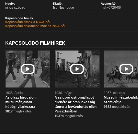
Nyelv:
Kiadó:
Azonosító:
nincs szöveg
Ist. Naz. Luce
mvh-0726-08
Kapcsolódó linkek
Kapcsolódó filmek a NAVA-ból
Kapcsolódó dokumentumok az NDA-ból
KAPCSOLÓDÓ FILMHÍREK
1938. április
1936. május
1937. március
Az olasz birodalom
A szigorú ostromállapot
Mussolini észak-afrik
muzulmánjainak
ellenére az arab lakosság
szemleútja
hűségnyilatkozata
tüntet a bevándorlás ellen
9333
megtekintés
9817
megtekintés
Palesztinában
10374
megtekintés