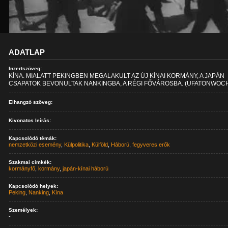
ADATLAP
Inzertszöveg:
KÍNA. MIALATT PEKINGBEN MEGALAKULT AZ ÚJ KÍNAI KORMÁNY, A JAPÁN
CSAPATOK BEVONULTAK NANKINGBA, A RÉGI FŐVÁROSBA. (UFATONWOC
Elhangzó szöveg:
Kivonatos leírás:
Kapcsolódó témák:
nemzetközi esemény
,
Külpolitika
,
Külföld
,
Háború
,
fegyveres erők
Szakmai címkék:
kormányfő
,
kormány
,
japán-kínai háború
Kapcsolódó helyek:
Peking
,
Nanking
,
Kína
Személyek:
-