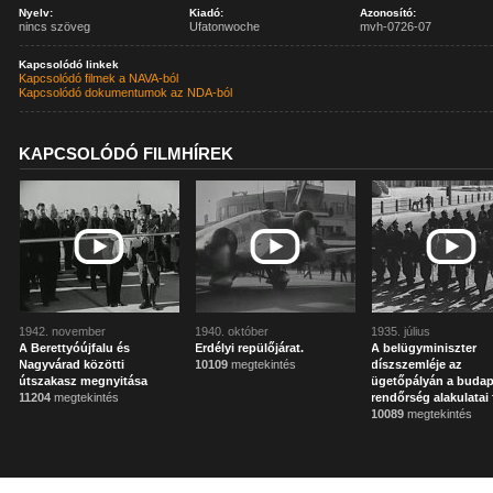
Nyelv:
Kiadó:
Azonosító:
nincs szöveg
Ufatonwoche
mvh-0726-07
Kapcsolódó linkek
Kapcsolódó filmek a NAVA-ból
Kapcsolódó dokumentumok az NDA-ból
KAPCSOLÓDÓ FILMHÍREK
1942. november
1940. október
1935. július
A Berettyóújfalu és
Erdélyi repülőjárat.
A belügyminiszter
Nagyvárad közötti
10109
megtekintés
díszszemléje az
útszakasz megnyitása
ügetőpályán a budap
11204
megtekintés
rendőrség alakulatai 
10089
megtekintés