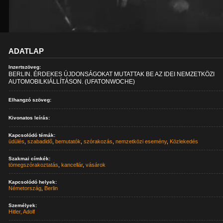
ADATLAP
Inzertszöveg:
BERLIN. ÉRDEKES ÚJDONSÁGOKAT MUTATTAK BE AZ IDEI NEMZETKÖZI
AUTOMOBILKIÁLLÍTÁSON. (UFATONWOCHE)
Elhangzó szöveg:
Kivonatos leírás:
Kapcsolódó témák:
üdülés
,
szabadidő
,
bemutatók
,
szórakozás
,
nemzetközi esemény
,
Közlekedés
Szakmai címkék:
tömegszórakoztatás
,
kancellár
,
vásárok
Kapcsolódó helyek:
Németország
,
Berlin
Személyek:
Hitler, Adolf