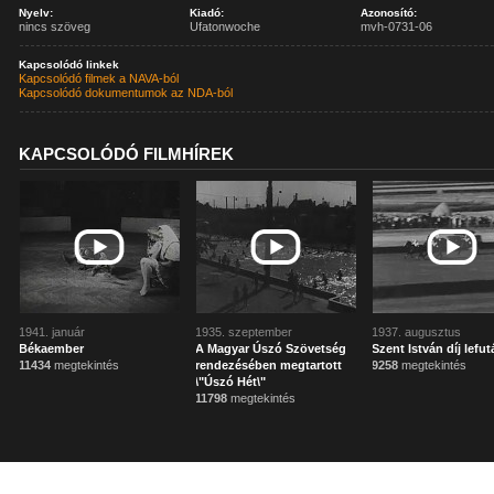
Nyelv:
Kiadó:
Azonosító:
nincs szöveg
Ufatonwoche
mvh-0731-06
Kapcsolódó linkek
Kapcsolódó filmek a NAVA-ból
Kapcsolódó dokumentumok az NDA-ból
KAPCSOLÓDÓ FILMHÍREK
1941. január
1935. szeptember
1937. augusztus
Békaember
A Magyar Úszó Szövetség
Szent István díj lefu
11434
megtekintés
rendezésében megtartott
9258
megtekintés
\"Úszó Hét\"
11798
megtekintés