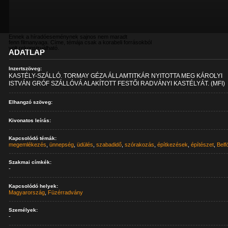
Ennek a híradóeseménynek sajnos nem maradt
fenn filmanyaga. Címe, témája csak a korabeli forrásokból
volt rekonstruálható.
ADATLAP
Inzertszöveg:
KASTÉLY-SZÁLLÓ. TORMAY GÉZA ÁLLAMTITKÁR NYITOTTA MEG KÁROLYI
ISTVÁN GRÓF SZÁLLÓVÁ ALAKÍTOTT FESTŐI RADVÁNYI KASTÉLYÁT. (MFI)
Elhangzó szöveg:
Kivonatos leírás:
Kapcsolódó témák:
megemlékezés
,
ünnepség
,
üdülés
,
szabadidő
,
szórakozás
,
építkezések
,
építészet
,
Belf
Szakmai címkék:
-
Kapcsolódó helyek:
Magyarország
,
Füzérradvány
Személyek:
-