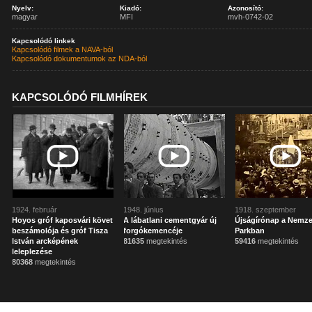
Nyelv:
Kiadó:
Azonosító:
magyar
MFI
mvh-0742-02
Kapcsolódó linkek
Kapcsolódó filmek a NAVA-ból
Kapcsolódó dokumentumok az NDA-ból
KAPCSOLÓDÓ FILMHÍREK
1924. február
1948. június
1918. szeptember
Hoyos gróf kaposvári követ
A lábatlani cementgyár új
Újságírónap a Nemze
beszámolója és gróf Tisza
forgókemencéje
Parkban
István arcképének
81635
megtekintés
59416
megtekintés
leleplezése
80368
megtekintés