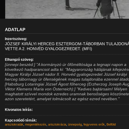
ADATLAP
Inzertszöveg:
JÓZSEF KIRÁLYI HERCEG ESZTERGOM-TÁBORBAN TULAJDON
VETTE A 2. HONVÉD GYALOGEZREDET. (MFI)
Elhangzó szöveg:
[ünnepi beszéd:] "A kormányzó úr őfőméltósága a tegnapi napon a
következő hadparancsot adta ki: "Magyarország hálájának kifejezés
Magyar Királyi József nádor II. Honvéd gyalogezredet József királyi
herceg tábornagy úr őfenségének magas tulajdonába ezennel átado
[Habsburg Lotaringiai József Ágost főherceg (Erzherzog Joseph Au
Viktor Klemens Maria von Österreich):] "Kedves bajtársaim! Mélyen
maghatott szívvel mondok ezredes uramnak bensőséges köszönete
azon szeretetért, amelyet tolmácsolt az egész ezred nevében."
Kivonatos leírás:
Kapcsolódó témák:
arisztokraták
,
megemlékezés
,
arisztokrácia
,
ünnepség
,
fegyveres erők
,
Belföld