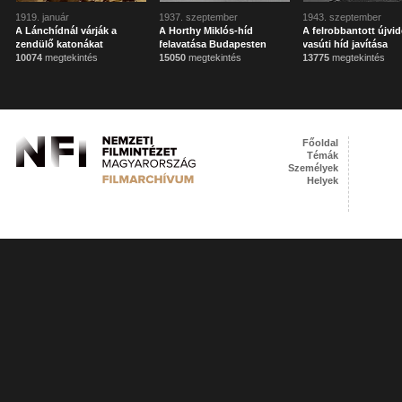
1919. január
1937. szeptember
1943. szeptember
A Lánchídnál várják a
A Horthy Miklós-híd
A felrobbantott újvid
zendülő katonákat
felavatása Budapesten
vasúti híd javítása
10074
megtekintés
15050
megtekintés
13775
megtekintés
Főoldal
Témák
Személyek
Helyek