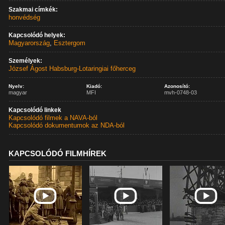
Szakmai címkék:
honvédség
Kapcsolódó helyek:
Magyarország
,
Esztergom
Személyek:
József Ágost Habsburg-Lotaringiai főherceg
Nyelv:
Kiadó:
Azonosító:
magyar
MFI
mvh-0748-03
Kapcsolódó linkek
Kapcsolódó filmek a NAVA-ból
Kapcsolódó dokumentumok az NDA-ból
KAPCSOLÓDÓ FILMHÍREK