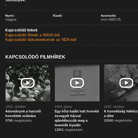
Személyek:
-
Nyelv:
Kiadó:
Azonosító:
magyar
mvh-0983-05
Kapcsolódó linkek
Kapcsolódó filmek a NAVA-ból
Kapcsolódó dokumentumok az NDA-ból
KAPCSOLÓDÓ FILMHÍREK
1942. október
1943. június
1942. október
Adományok a harcoló
Egy hősi halált halt honvéd
A honvédség felkész
honvédek számára
özvegyét házzal
a télre
9796
megtekintés
ajándékozzák meg a
10500
megtekintés
leventék Gyulán
13051
megtekintés