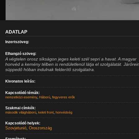
ADATLAP
Inzertszöveg:
Elhangzó szöveg:
A végtelen orosz síkságon jeges keleti szél sepri a havat. A magyar
honvéd a kemény télben is rendületlenül látja el szolgálatát. Járőrei
süppedő hóban indulnak felderítő szolgálatra.
Kivonatos leírás:
Kapcsolódó témák:
nemzetközi esemény
,
Háború
,
fegyveres erők
Szakmai címkék:
második világháború
,
keleti front
,
honvédség
Kapcsolódó helyek:
Szovjetunió
,
Oroszország