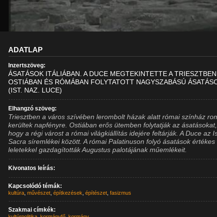
ADATLAP
Inzertszöveg:
ÁSATÁSOK ITÁLIÁBAN. A DUCE MEGTEKINTETTE A TRIESZTBEN
OSTIÁBAN ÉS RÓMÁBAN FOLYTATOTT NAGYSZABÁSÚ ÁSATÁSO
(IST. NAZ. LUCE)
Elhangzó szöveg:
Triesztben a város szívében lerombolt házak alatt római színház ro
kerültek napfényre. Ostiában erős ütemben folytatják az ásatásokat
hogy a régi várost a római világkiállítás idejére feltárják. A Duce az I
Sacra síremlékei között. A római Palatinuson folyó ásatások értékes
leletekkel gazdagították Augustus palotájának műemlékeit.
Kivonatos leírás:
Kapcsolódó témák:
kultúra
,
művészet
,
építkezések
,
építészet
,
fasizmus
Szakmai címkék:
kultúrpolitika
,
kormányfő
,
kormány