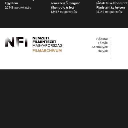
Egyetem
zeneszerző magyar
tártak fel a lebontott
10349
megtekintés
állampolgár lett
Piarista-ház helyén
12437
megtekintés
11142
megtekintés
Főoldal
Témák
Személyek
Helyek