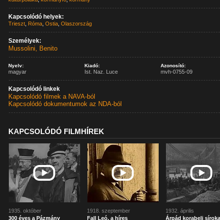
Kapcsolódó helyek:
Trieszt
,
Róma
,
Ostia
,
Olaszország
Személyek:
Mussolini, Benito
Nyelv:
Kiadó:
Azonosító:
magyar
Ist. Naz. Luce
mvh-0755-09
Kapcsolódó linkek
Kapcsolódó filmek a NAVA-ból
Kapcsolódó dokumentumok az NDA-ból
KAPCSOLÓDÓ FILMHÍREK
1935. október
1918. szeptember
1932. április
300 éves a Pázmány
Fall Leó, a híres
Árpád korabeli sírok