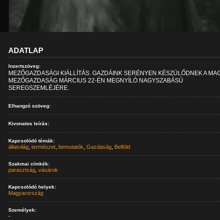
ADATLAP
Inzertszöveg:
MEZŐGAZDASÁGI KIÁLLÍTÁS. GAZDÁINK SERÉNYEN KÉSZÜLŐDNEK A MA
MEZŐGAZDASÁG MÁRCIUS 22-ÉN MEGNYÍLÓ NAGYSZABÁSÚ
SEREGSZEMLÉJÉRE.
Elhangzó szöveg:
Kivonatos leírás:
Kapcsolódó témák:
állatvilág
,
természet
,
bemutatók
,
Gazdaság
,
Belföld
Szakmai címkék:
parasztság
,
vásárok
Kapcsolódó helyek:
Magyarország
Személyek:
-