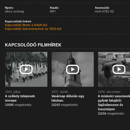
Nyelv:
Kiadó:
Azonosító:
nincs szöveg
MFI
mvh-0781-02
Kapcsolódó linkek
Kapcsolódó filmek a NAVA-ból
Kapcsolódó dokumentumok az NDA-ból
KAPCSOLÓDÓ FILMHÍREK
1942. július
1937. április
1946. december
A székely telepesek
Vasárnap délután egy
A miskolci vasutasok
ünnepe
faluban.
gyárak falujárói
10586
megtekintés
10243
megtekintés
Sajóvámoson és
Gesztelyen
11934
megtekintés