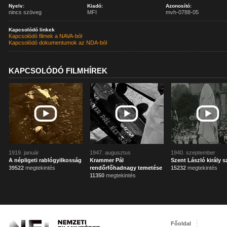
Nyelv:
Kiadó:
Azonosító:
nincs szöveg
MFI
mvh-0788-05
Kapcsolódó linkek
Kapcsolódó filmek a NAVA-ból
Kapcsolódó dokumentumok az NDA-ból
KAPCSOLÓDÓ FILMHÍREK
1919. január
1947. augusztus
1940. szeptember
A népligeti rablógyilkosság
Krammer Pál
Szent László király s
39522
megtekintés
rendőrfőhadnagy temetése
15232
megtekintés
11350
megtekintés
Főoldal