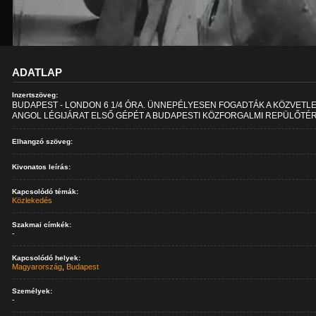
ADATLAP
Inzertszöveg:
BUDAPEST - LONDON 6 1/4 ÓRA. ÜNNEPÉLYESEN FOGADTÁK A KÖZVETL
ANGOL LÉGIJÁRAT ELSŐ GÉPÉT A BUDAPESTI KÖZFORGALMI REPÜLŐTÉ
Elhangzó szöveg:
Kivonatos leírás:
Kapcsolódó témák:
Közlekedés
Szakmai címkék:
-
Kapcsolódó helyek:
Magyarország
,
Budapest
Személyek:
-