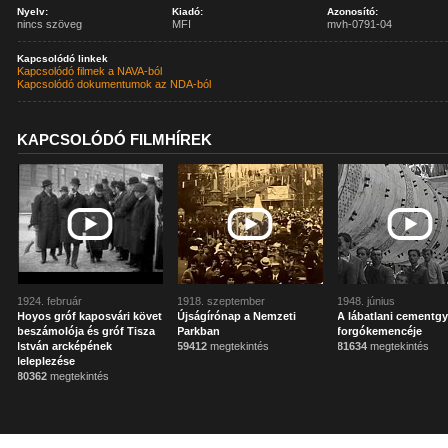
Nyelv:
Kiadó:
Azonosító:
nincs szöveg
MFI
mvh-0791-04
Kapcsolódó linkek
Kapcsolódó filmek a NAVA-ból
Kapcsolódó dokumentumok az NDA-ból
KAPCSOLÓDÓ FILMHÍREK
1924. február
1918. szeptember
1948. június
Hoyos gróf kaposvári követ
Újságírónap a Nemzeti
A lábatlani cementgy
beszámolója és gróf Tisza
Parkban
forgókemencéje
István arcképének
59412
megtekintés
81634
megtekintés
leleplezése
80362
megtekintés