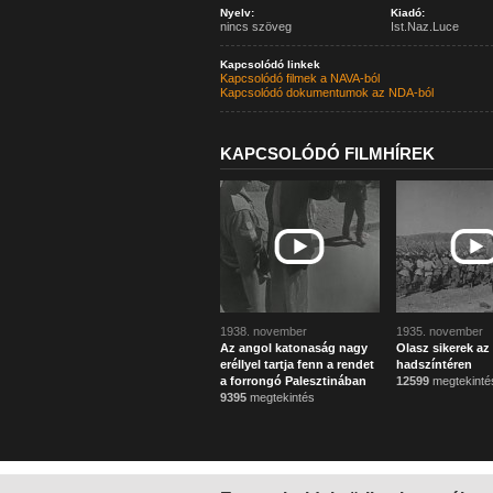
Nyelv:
Kiadó:
nincs szöveg
Ist.Naz.Luce
Kapcsolódó linkek
Kapcsolódó filmek a NAVA-ból
Kapcsolódó dokumentumok az NDA-ból
KAPCSOLÓDÓ FILMHÍREK
1938. november
1935. november
Az angol katonaság nagy
Olasz sikerek az
eréllyel tartja fenn a rendet
hadszíntéren
a forrongó Palesztinában
12599
megtekinté
9395
megtekintés