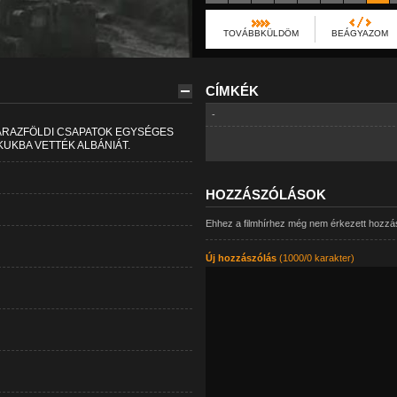
TOVÁBBKÜLDÖM
BEÁGYAZOM
CÍMKÉK
-
SZÁRAZFÖLDI CSAPATOK EGYSÉGES
KUKBA VETTÉK ALBÁNIÁT.
HOZZÁSZÓLÁSOK
Ehhez a filmhírhez még nem érkezett hozzá
Új hozzászólás
(1000/0 karakter)