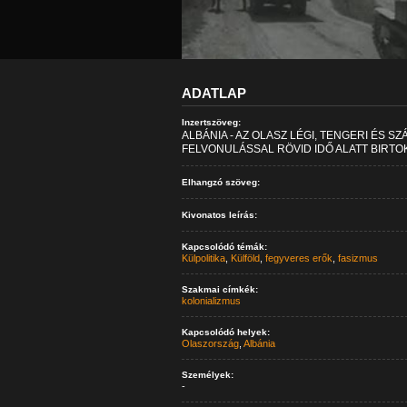
ADATLAP
Inzertszöveg:
ALBÁNIA - AZ OLASZ LÉGI, TENGERI ÉS 
FELVONULÁSSAL RÖVID IDŐ ALATT BIRTO
Elhangzó szöveg:
Kivonatos leírás:
Kapcsolódó témák:
Külpolitika
,
Külföld
,
fegyveres erők
,
fasizmus
Szakmai címkék:
kolonializmus
Kapcsolódó helyek:
Olaszország
,
Albánia
Személyek:
-