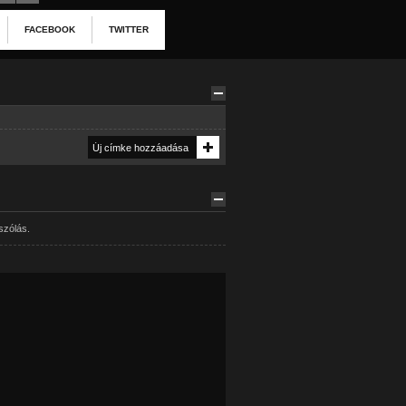
FACEBOOK
TWITTER
szólás.