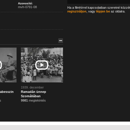
Azonosító:
mvh-0791-08
Ha a filmhírrel kapcsolatban szeretné közzé
regisztráljon
, vagy
lépjen be
az oldalra.
1939. december
 abesszin
Ramadán ünnep
Szomáliában
s
9981
megtekintés