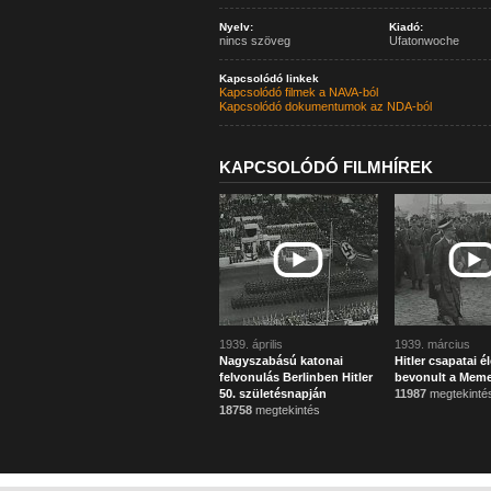
Nyelv:
Kiadó:
nincs szöveg
Ufatonwoche
Kapcsolódó linkek
Kapcsolódó filmek a NAVA-ból
Kapcsolódó dokumentumok az NDA-ból
KAPCSOLÓDÓ FILMHÍREK
1939. április
1939. március
Nagyszabású katonai
Hitler csapatai é
felvonulás Berlinben Hitler
bevonult a Meme
50. születésnapján
11987
megtekinté
18758
megtekintés