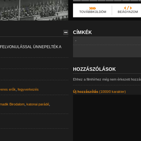
TOVÁBBKÜLDÖM
BEÁGYAZOM
CÍMKÉK
-
I FELVONULÁSSAL ÜNNEPELTÉK A
HOZZÁSZÓLÁSOK
Ehhez a filmhírhez még nem érkezett hozzá
veres erők
,
fegyverkezés
Új hozzászólás
(1000/0 karakter)
madik Birodalom
,
katonai parádé
,