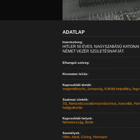
ADATLAP
Inzertszöveg:
HITLER 50 ÉVES. NAGYSZABÁSÚ KATONA
NÉMET VEZÉR SZÜLETÉSNAPJÁT.
Elhangzó szöveg:
Kivonatos leírás:
Kapcsolódó témák:
megemlékezés
,
ünnepség
,
Külföldi belpolitika
,
fegy
Szakmai címkék:
SS
,
Nemzetiszocializmus/nácizmus
,
kancellár
,
Har
hadgyakorlat
Kapcsolódó helyek:
Németország
,
Berlin
Személyek:
Hitler, Adolf
,
Göring, Hermann