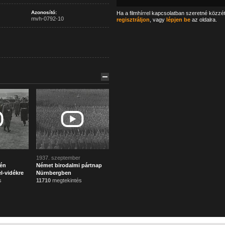
Azonosító:
Ha a filmhírrel kapcsolatban szeretné közzé
mvh-0792-10
regisztráljon
, vagy
lépjen be
az oldalra.
1937. szeptember
lén
Német birodalmi pártnap
l-vidékre
Nürnbergben
s
11710
megtekintés