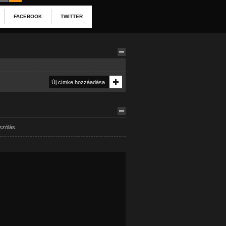
FACEBOOK
TWITTER
szólás.