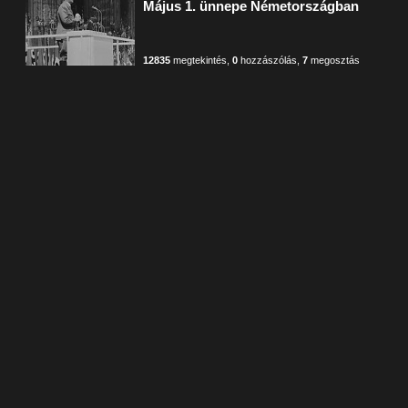
Május 1. ünnepe Németországban
12835
megtekintés
,
0
hozzászólás
,
7
megosztás