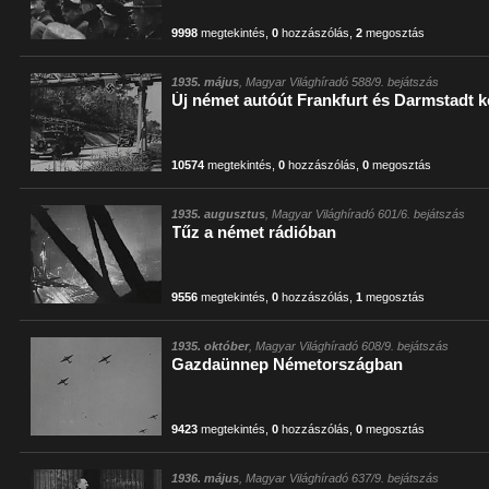
9998
megtekintés
,
0
hozzászólás
,
2
megosztás
1935. május
, Magyar Világhíradó 588/9. bejátszás
Új német autóút Frankfurt és Darmstadt k
10574
megtekintés
,
0
hozzászólás
,
0
megosztás
1935. augusztus
, Magyar Világhíradó 601/6. bejátszás
Tűz a német rádióban
9556
megtekintés
,
0
hozzászólás
,
1
megosztás
1935. október
, Magyar Világhíradó 608/9. bejátszás
Gazdaünnep Németországban
9423
megtekintés
,
0
hozzászólás
,
0
megosztás
1936. május
, Magyar Világhíradó 637/9. bejátszás