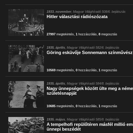
1933. november
, Magyar Világhíradó 508/6. bejátszás
Hitler választási rádiószózata
27997
megtekintés
,
1
hozzászólás
,
8
megosztás
1935. április
, Magyar Világhíradó 582/6. bejátszás
Göring esküvője Sonnemann színművész
10569
megtekintés
,
0
hozzászólás
,
1
megosztás
1935. április
, Magyar Világhíradó 584/8. bejátszás
Nagy ünnepségek között ülte meg a német
születésnapját
10685
megtekintés
,
0
hozzászólás
,
1
megosztás
1935. május
, Magyar Világhíradó 585/8. bejátszás
A tempelhofi repülőtéren másfél millió em
ünnepi beszédét