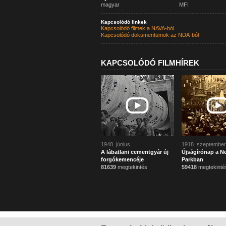
magyar
MFI
Kapcsolódó linkek
Kapcsolódó filmek a NAVA-ból
Kapcsolódó dokumentumok az NDA-ból
KAPCSOLÓDÓ FILMHÍREK
1948. június
1918. szeptember
A lábatlani cementgyár új
Újságírónap a N
forgókemencéje
Parkban
81639
megtekintés
59418
megtekinté