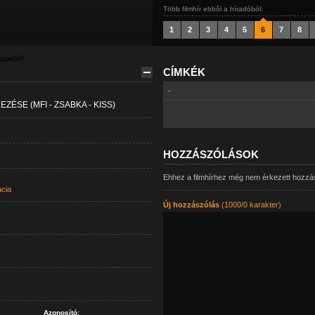
Több filmhír ebből a híradóból:
1
2
3
4
5
6
7
8
ásokból
CÍMKÉK
-
ÉSE (MFI - ZSABKA - KISS)
HOZZÁSZÓLÁSOK
Ehhez a filmhírhez még nem érkezett hozzá
ácia
Új hozzászólás
(1000/0 karakter)
Azonosító: