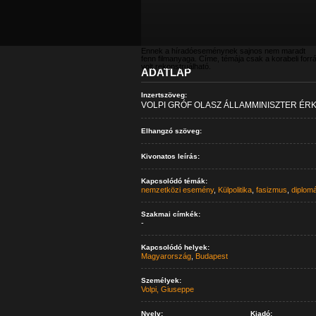
Ennek a híradóeseménynek sajnos nem maradt
fenn filmanyaga. Címe, témája csak a korabeli forr
volt rekonstruálható.
ADATLAP
Inzertszöveg:
VOLPI GRÓF OLASZ ÁLLAMMINISZTER ÉRKEZ
Elhangzó szöveg:
Kivonatos leírás:
Kapcsolódó témák:
nemzetközi esemény
,
Külpolitika
,
fasizmus
,
diplom
Szakmai címkék:
-
Kapcsolódó helyek:
Magyarország
,
Budapest
Személyek:
Volpi, Giuseppe
Nyelv:
Kiadó: