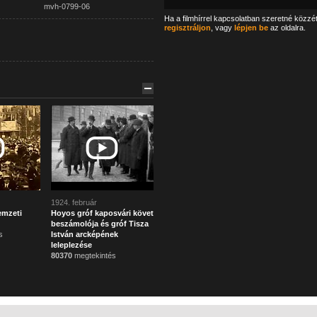
mvh-0799-06
Ha a filmhírrel kapcsolatban szeretné közzé
regisztráljon
, vagy
lépjen be
az oldalra.
1924. február
emzeti
Hoyos gróf kaposvári követ
beszámolója és gróf Tisza
s
István arcképének
leleplezése
80370
megtekintés