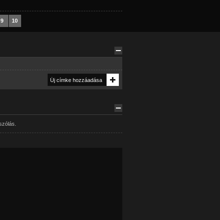
9
10
szólás.