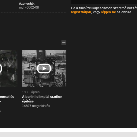
Azonosító:
mvh-0802-08
Ha a filmhírrel kapcsolatban szeretné közzé
regisztráljon
, vagy
lépjen be
az oldalra.
1935. április
enesei és
A berlini olimpiai stadion
-
építése
14897
megtekintés
s