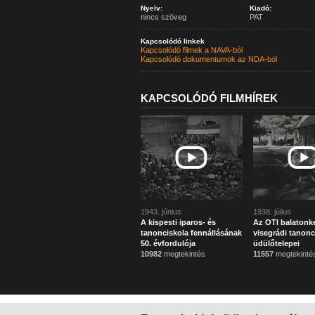
Nyelv:
Kiadó:
nincs szöveg
PAT
Kapcsolódó linkek
Kapcsolódó filmek a NAVA-ból
Kapcsolódó dokumentumok az NDA-ból
KAPCSOLÓDÓ FILMHÍREK
1943. június
1938. július
A kispesti iparos- és
Az OTI balatonk
tanonciskola fennállásának
visegrádi tanonc
50. évfordulója
üdülőtelepei
10982
megtekintés
11557
megtekinté