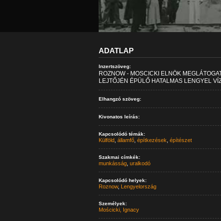
ADATLAP
Inzertszöveg:
ROZNOW - MOSCICKI ELNÖK MEGLÁTOGAT
LEJTŐJÉN ÉPÜLŐ HATALMAS LENGYEL VÍZI
Elhangzó szöveg:
Kivonatos leírás:
Kapcsolódó témák:
Külföld
,
államfő
,
építkezések
,
építészet
Szakmai címkék:
munkásság
,
uralkodó
Kapcsolódó helyek:
Roznow
,
Lengyelország
Személyek:
Mościcki, Ignacy