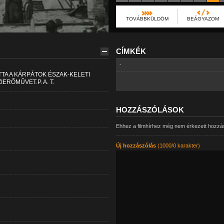
TOVÁBBKÜLDÖM
BEÁGYAZOM
CÍMKÉK
-
TA A KÁRPÁTOK ÉSZAK-KELETI
ERŐMŰVET.P. A. T.
HOZZÁSZÓLÁSOK
Ehhez a filmhírhez még nem érkezett hozzá
Új hozzászólás
(1000/0 karakter)