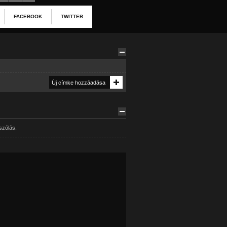
FACEBOOK
TWITTER
szólás.