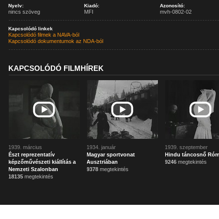
Nyelv:
Kiadó:
Azonosító:
nincs szöveg
MFI
mvh-0802-02
Kapcsolódó linkek
Kapcsolódó filmek a NAVA-ból
Kapcsolódó dokumentumok az NDA-ból
KAPCSOLÓDÓ FILMHÍREK
1939. március
1934. január
1939. szeptember
Észt reprezentatív
Magyar sportvonat
Hindu táncosnő Ró
képzőművészeti kiállítás a
Ausztriában
9246
megtekintés
Nemzeti Szalonban
9378
megtekintés
18135
megtekintés