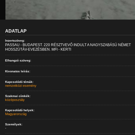
ADATLAP
Inzertszöveg:
PASSAU - BUDAPEST. 220 RÉSZTVEVŐ INDULT A NAGYSZABÁSÚ NÉMET
HOSSZÚTÁV-EVEZÉSBEN. MFI - KERTI
Elhangzó szöveg:
Kivonatos leírás:
Kapcsolódó témák:
nemzetközi esemény
Szakmai címkék:
középosztály
Kapcsolódó helyek:
Magyarország
Személyek:
-