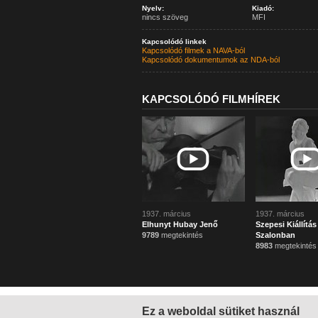
Nyelv:
Kiadó:
nincs szöveg
MFI
Kapcsolódó linkek
Kapcsolódó filmek a NAVA-ból
Kapcsolódó dokumentumok az NDA-ból
KAPCSOLÓDÓ FILMHÍREK
1937. március
1937. március
Elhunyt Hubay Jenő
Szepesi Kiállítá
9789
megtekintés
Szalonban
8983
megtekintés
Ez a weboldal sütiket használ