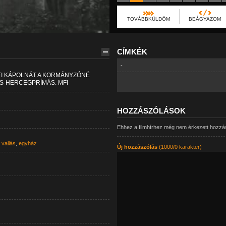
TOVÁBBKÜLDÖM
BEÁGYAZOM
CÍMKÉK
-
TI KÁPOLNÁT A KORMÁNYZÓNÉ
S-HERCEGPRÍMÁS. MFI
HOZZÁSZÓLÁSOK
Ehhez a filmhírhez még nem érkezett hozzá
,
vallás
,
egyház
Új hozzászólás
(1000/0 karakter)