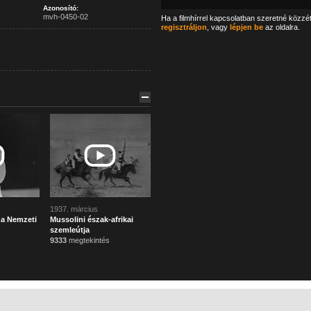
Azonosító:
mvh-0450-02
Ha a filmhírrel kapcsolatban szeretné közzé
regisztráljon
, vagy
lépjen be
az oldalra.
1937. március
s a Nemzeti
Mussolini észak-afrikai
szemleútja
9333
megtekintés
Főoldal
Mi ez?