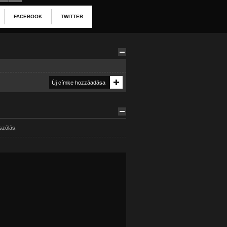
FACEBOOK
TWITTER
szólás.