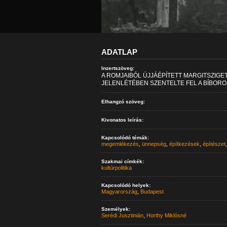
ADATLAP
Inzertszöveg:
A ROMJAIBÓL ÚJJÁÉPÍTETT MARGITSZIGE
JELENLÉTÉBEN SZENTELTE FEL A BÍBORO
Elhangzó szöveg:
Kivonatos leírás:
Kapcsolódó témák:
megemlékezés
,
ünnepség
,
építkezések
,
építészet
Szakmai címkék:
kultúrpolitika
Kapcsolódó helyek:
Magyarország
,
Budapest
Személyek:
Serédi Jusztinián
,
Horthy Miklósné