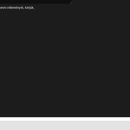
tenni véleményét, kérjük,
Linkek
Impresszum