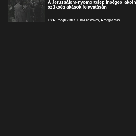
A Jeruzsálem-nyomortelep ínséges lakóina
szükséglakások felavatásán
13861
megtekintés
,
0
hozzászólás
,
4
megosztás