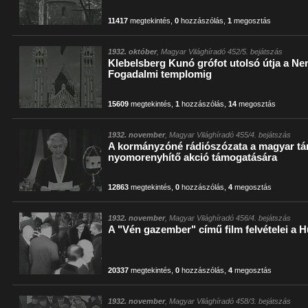
11417
megtekintés
,
0
hozzászólás
,
1
megosztás
1932. október
, Magyar Világhíradó 452/5. bejátszás
Klebelsberg Kunó grófot utolsó útja a N
Fogadalmi templomig
15609
megtekintés
,
1
hozzászólás
,
14
megosztás
1932. november
, Magyar Világhíradó 455/4. bejátszás
A kormányzóné rádiószózata a magyar t
nyomorenyhítő akció támogatására
12863
megtekintés
,
0
hozzászólás
,
4
megosztás
1932. november
, Magyar Világhíradó 456/4. bejátszás
A "Vén gazember" című film felvételei a 
20337
megtekintés
,
0
hozzászólás
,
4
megosztás
1932. november
, Magyar Világhíradó 458/3. bejátszás