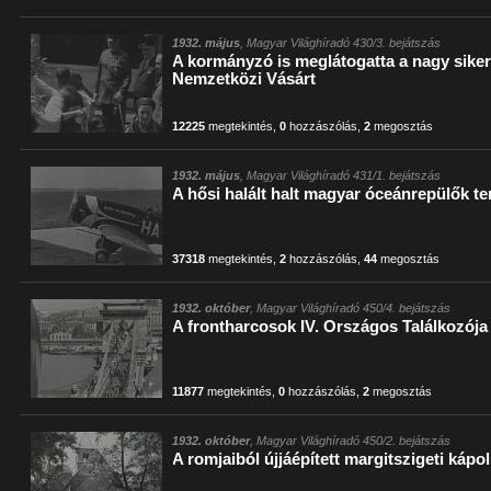
1932. május
, Magyar Világhíradó 430/3. bejátszás
A kormányzó is meglátogatta a nagy sikerr
Nemzetközi Vásárt
12225
megtekintés
,
0
hozzászólás
,
2
megosztás
1932. május
, Magyar Világhíradó 431/1. bejátszás
A hősi halált halt magyar óceánrepülők t
37318
megtekintés
,
2
hozzászólás
,
44
megosztás
1932. október
, Magyar Világhíradó 450/4. bejátszás
A frontharcosok IV. Országos Találkozója
11877
megtekintés
,
0
hozzászólás
,
2
megosztás
1932. október
, Magyar Világhíradó 450/2. bejátszás
A romjaiból újjáépített margitszigeti kápo