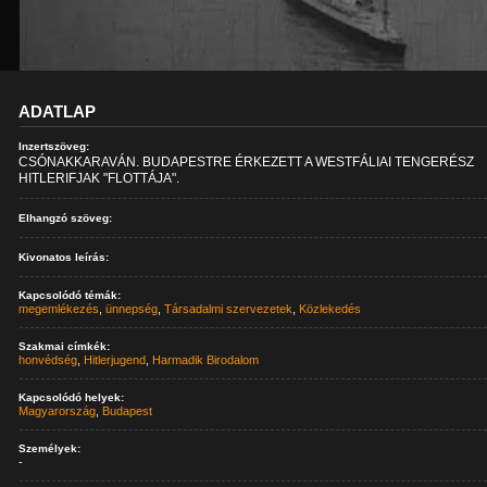
ADATLAP
Inzertszöveg:
CSÓNAKKARAVÁN. BUDAPESTRE ÉRKEZETT A WESTFÁLIAI TENGERÉSZ
HITLERIFJAK "FLOTTÁJA".
Elhangzó szöveg:
Kivonatos leírás:
Kapcsolódó témák:
megemlékezés
,
ünnepség
,
Társadalmi szervezetek
,
Közlekedés
Szakmai címkék:
honvédség
,
Hitlerjugend
,
Harmadik Birodalom
Kapcsolódó helyek:
Magyarország
,
Budapest
Személyek:
-