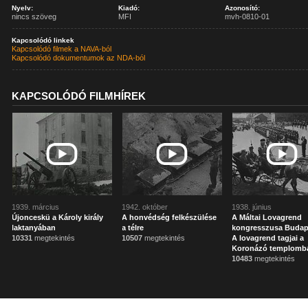
Nyelv:
Kiadó:
Azonosító:
nincs szöveg
MFI
mvh-0810-01
Kapcsolódó linkek
Kapcsolódó filmek a NAVA-ból
Kapcsolódó dokumentumok az NDA-ból
KAPCSOLÓDÓ FILMHÍREK
1939. március
1942. október
1938. június
Újonceskü a Károly király
A honvédség felkészülése
A Máltai Lovagrend
laktanyában
a télre
kongresszusa Budap
10331
megtekintés
10507
megtekintés
A lovagrend tagjai a
Koronázó templomb
10483
megtekintés