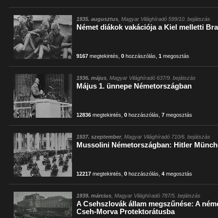
1935. augusztus
, Magyar Világhíradó 599/10. bejátszás
Német diákok vakációja a Kiel melletti B
9167
megtekintés
,
0
hozzászólás
,
1
megosztás
1936. május
, Magyar Világhíradó 637/9. bejátszás
Május 1. ünnepe Németországban
12836
megtekintés
,
0
hozzászólás
,
7
megosztás
1937. szeptember
, Magyar Világhíradó 710/6. bejátszás
Mussolini Németországban: Hitler Münch
12217
megtekintés
,
0
hozzászólás
,
4
megosztás
1939. március
, Magyar Világhíradó 787/5. bejátszás
A Csehszlovák állam megszűnése: A ném
Cseh-Morva Protektorátusba