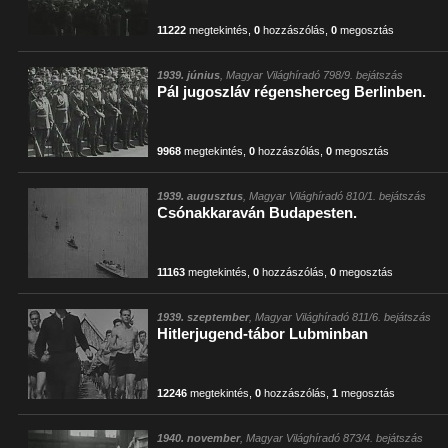
11222
megtekintés
,
0
hozzászólás
,
0
megosztás
1939. június
, Magyar Világhíradó 798/9. bejátszás
Pál jugoszláv régensherceg Berlinben.
9968
megtekintés
,
0
hozzászólás
,
0
megosztás
1939. augusztus
, Magyar Világhíradó 810/1. bejátszás
Csónakkaraván Budapesten.
11163
megtekintés
,
0
hozzászólás
,
0
megosztás
1939. szeptember
, Magyar Világhíradó 811/6. bejátszás
Hitlerjugend-tábor Lubminban
12246
megtekintés
,
0
hozzászólás
,
1
megosztás
1940. november
, Magyar Világhíradó 873/4. bejátszás