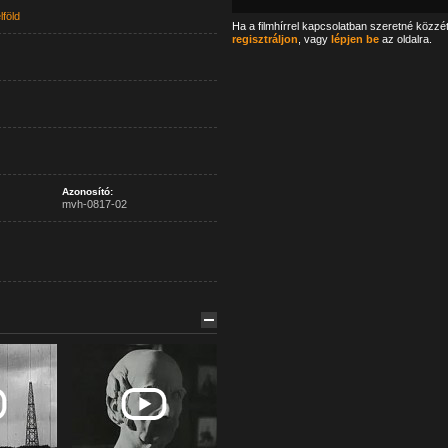
lföld
Ha a filmhírrel kapcsolatban szeretné közzé
regisztráljon
, vagy
lépjen be
az oldalra.
Azonosító:
mvh-0817-02