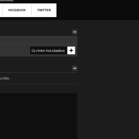
FACEBOOK
TWITTER
szólás.