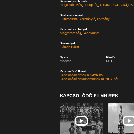
Kapcsolódó témák:
megemlékezés
,
ünnepség
,
Oktatás
,
Gazdaság
,
Be
Szakmai címkék:
kultúrpolitika
,
kormányfő
,
kormány
Kapcsolódó helyek:
Magyarország
,
Kecskemét
Személyek:
Hóman Bálint
Nyelv:
Kiadó:
magyar
MFI
Kapcsolódó linkek
Kapcsolódó filmek a NAVA-ból
Kapcsolódó dokumentumok az NDA-ból
KAPCSOLÓDÓ FILMHÍREK