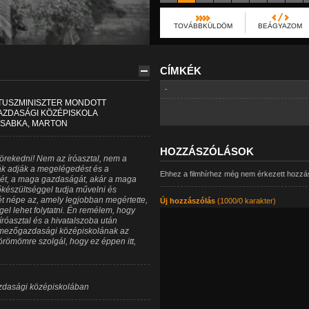
TOVÁBBKÜLDÖM
BEÁGYAZOM
CÍMKÉK
-
LTUSZMINISZTER MONDOTT
AZDASÁGI KÖZÉPISKOLA
ZSABKA, MARTON
HOZZÁSZÓLÁSOK
törekedni! Nem az íróasztal, nem a
yák adják a megelégedést és a
Ehhez a filmhírhez még nem érkezett hozzá
jét, a maga gazdaságát, akár a maga
őkészültséggel tudja művelni és
 népe az, amely legjobban megértette,
Új hozzászólás
(1000/0 karakter)
l lehet folytatni. Én remélem, hogy
róasztal és a hivatalszoba után
 mezőgazdasági középiskolának az
örömömre szolgál, hogy ez éppen itt,
zdasági középiskolában