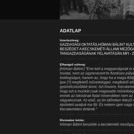
ADATLAP
Inzertszöveg:
GAZDASÁGI OKTATÁS,HÓMAN BÁLINT KU
BESZÉDET A KECSKEMÉTI ÁLLAMI MEZŐG
TANGAZDASÁGÁNAK FELAVATÁSÁN.MFI - 
Elhangzó szöveg:
[Hóman Bálint:] "Erre kell a magyarságnak is 
hivatal, nem az úgynevezett fix fizetéses pál
boldogságot, hanem az, hogy ha a maga föld
ipar [?] megfelelő műveltséggel, megfelelő el
gyümölcsözőbbé tenni. Azt hiszem, Kecskemét
hogy ezt a munkát csak magasabb műveltségge
ennek az iskolának fiatal növendékei nem az í
vágyakoznak. Az első, az én időmben létező
épületeit avatjuk ma föl. És nekem igen nagy 
Kecskeméten történik."
Kivonatos leírás:
Hóman Bálint beszéde a kecskeméti mezőga