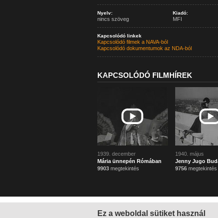
Nyelv:
Kiadó:
nincs szöveg
MFI
Kapcsolódó linkek
Kapcsolódó filmek a NAVA-ból
Kapcsolódó dokumentumok az NDA-ból
KAPCSOLÓDÓ FILMHÍREK
1939. december
1940. május
Mária ünnepén Rómában
Jenny Jugo Bud
9903
megtekintés
9756
megtekintés
Ez a weboldal sütiket használ