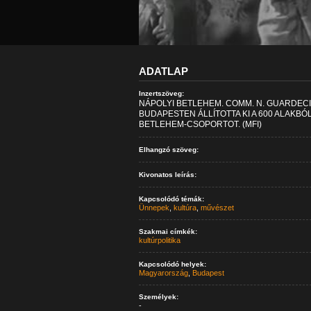
ADATLAP
Inzertszöveg:
NÁPOLYI BETLEHEM. COMM. N. GUARDEC
BUDAPESTEN ÁLLÍTOTTA KI A 600 ALAKBÓL
BETLEHEM-CSOPORTOT. (MFI)
Elhangzó szöveg:
Kivonatos leírás:
Kapcsolódó témák:
Ünnepek
,
kultúra
,
művészet
Szakmai címkék:
kultúrpolitika
Kapcsolódó helyek:
Magyarország
,
Budapest
Személyek:
-