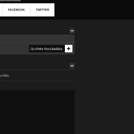
FACEBOOK
TWITTER
szólás.