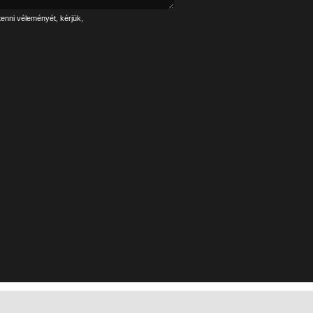
tenni véleményét, kérjük,
Linkek
Impresszum