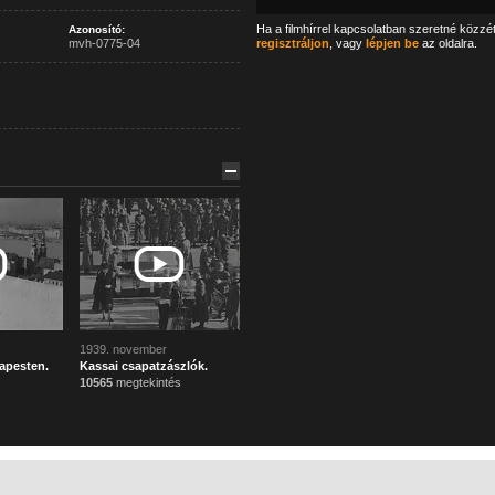
Ha a filmhírrel kapcsolatban szeretné közzé
Azonosító:
mvh-0775-04
regisztráljon
, vagy
lépjen be
az oldalra.
1939. november
apesten.
Kassai csapatzászlók.
10565
megtekintés
Főoldal
Mi ez?