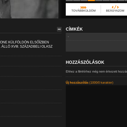
TOVÁBBKÜLDÖM
BEÁGYAZOM
CÍMKÉK
-
IONE KÜLFÖLDÖN ELSŐÍZBEN
 ÁLLÓ XVIII. SZÁZADBELI OLASZ
HOZZÁSZÓLÁSOK
Ehhez a filmhírhez még nem érkezett hozzá
Új hozzászólás
(1000/0 karakter)