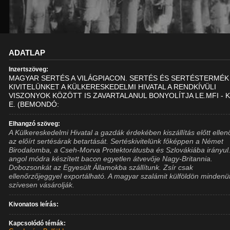
ADATLAP
Inzertszöveg:
MAGYAR SERTÉS A VILÁGPIACON. SERTÉS ÉS SERTÉSTERMÉK
KIVITELÜNKET A KÜLKERESKEDELMI HIVATAL A RENDKÍVÜLI
VISZONYOK KÖZÖTT IS ZAVARTALANUL BONYOLÍTJA LE.MFI - K
E. (BEMONDÓ:
Elhangzó szöveg:
A Külkereskedelmi Hivatal a gazdák érdekében kiszállítás előtt ellen
az előírt sertésárak betartását. Sertéskivitelünk főképpen a Német
Birodalomba, a Cseh-Morva Protektorátusba és Szlovákiába irányul
angol módra készített bacon egyetlen átvevője Nagy-Britannia.
Dobozsonkát az Egyesült Államokba szállítunk. Zsír csak
ellenőrzőjeggyel exportálható. A magyar szalámit külföldön mindenü
szívesen vásárolják.
Kivonatos leírás:
Kapcsolódó témák: