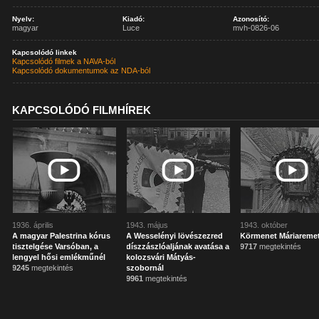
Nyelv:
Kiadó:
Azonosító:
magyar
Luce
mvh-0826-06
Kapcsolódó linkek
Kapcsolódó filmek a NAVA-ból
Kapcsolódó dokumentumok az NDA-ból
KAPCSOLÓDÓ FILMHÍREK
1936. április
1943. május
1943. október
A magyar Palestrina kórus
A Wesselényi lövészezred
Körmenet Máriareme
tisztelgése Varsóban, a
díszzászlóaljának avatása a
9717
megtekintés
lengyel hősi emlékműnél
kolozsvári Mátyás-
9245
megtekintés
szobornál
9961
megtekintés