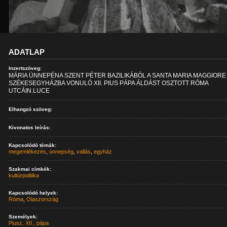
ADATLAP
Inzertszöveg:
MÁRIA ÜNNEPÉNA SZENT PÉTER BAZILIKÁBÓL A SANTA MARIA MAGGIORE
SZÉKESEGYHÁZBA VONULÓ XII. PIUS PÁPA ÁLDÁST OSZTOTT RÓMA
UTCÁIN.LUCE
Elhangzó szöveg:
Kivonatos leírás:
Kapcsolódó témák:
megemlékezés
,
ünnepség
,
vallás
,
egyház
Szakmai címkék:
kultúrpolitika
Kapcsolódó helyek:
Róma
,
Olaszország
Személyek:
Piusz, XII., pápa