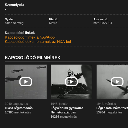
Személyek:
-
Nyelv:
Kiadó:
Azonosító:
nincs szöveg
Metro
mvh-0827-04
Kapcsolódó linkek
Kapcsolódó filmek a NAVA-ból
Kapcsolódó dokumentumok az NDA-ból
KAPCSOLÓDÓ FILMHÍREK
1940. augusztus
1943. január
1942. március
Olasz légitámadás.
Légvédelmi gyakorlat
Légi csata Málta felet
10380
megtekintés
Németországban
13704
megtekintés
10236
megtekintés