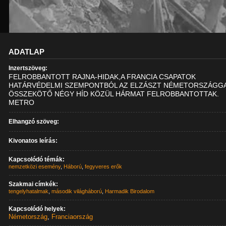
ADATLAP
Inzertszöveg:
FELROBBANTOTT RAJNA-HIDAK,A FRANCIA CSAPATOK
HATÁRVÉDELMI SZEMPONTBÓL AZ ELZÁSZT NÉMETORSZÁGG
ÖSSZEKÖTŐ NÉGY HÍD KÖZÜL HÁRMAT FELROBBANTOTTAK.
METRO
Elhangzó szöveg:
Kivonatos leírás:
Kapcsolódó témák:
nemzetközi esemény
,
Háború
,
fegyveres erők
Szakmai címkék:
tengelyhatalmak
,
második világháború
,
Harmadik Birodalom
Kapcsolódó helyek:
Németország
,
Franciaország