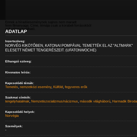
Ennek a híradóeseménynek sajnos nem maradt
fenn filmanyaga. Címe, témája csak a korabeli forrásokból
volt rekonstruálható.
ADATLAP
Inzertszöveg:
NORVÉG KIKÖTŐBEN, KATONAI POMPÁVAL TEMETTÉK EL AZ "ALTMARK"
ELESETT NÉMET TENGERÉSZEIT. (UFATONWOCHE)
Elhangzó szöveg:
Kivonatos leírás:
Kapcsolódó témák:
Temetés
,
nemzetközi esemény
,
Külföld
,
fegyveres erők
Szakmai címkék:
tengelyhatalmak
,
Nemzetiszocializmus/nácizmus
,
második világháború
,
Harmadik Birod
Kapcsolódó helyek:
Norvégia
Személyek:
-