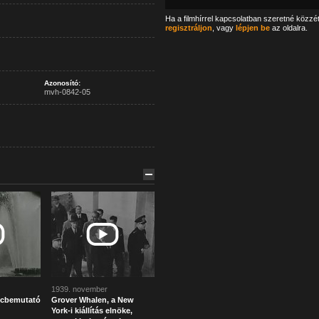
Ha a filmhírrel kapcsolatban szeretné közzé
regisztráljon
, vagy
lépjen be
az oldalra.
Azonosító:
mvh-0842-05
1939. november
áncbemutató
Grover Whalen, a New
York-i kiállítás elnöke,