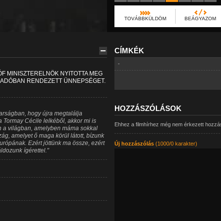
TOVÁBBKÜLDÖM
BEÁGYAZOM
CÍMKÉK
-
ÓF MINISZTERELNÖK NYITOTTA MEG
ÍGADÓBAN RENDEZETT ÜNNEPSÉGET.
HOZZÁSZÓLÁSOK
yarságban, hogy újra megtalálja
Tormay Cécile lelkéből, akkor mi is
Ehhez a filmhírhez még nem érkezett hozzá
n a világban, amelyben máma sokkal
ág, amelyet ő maga körül látott, bízunk
rópának. Ezért jöttünk ma össze, ezért
Új hozzászólás
(1000/0 karakter)
ldozunk ígérettel."