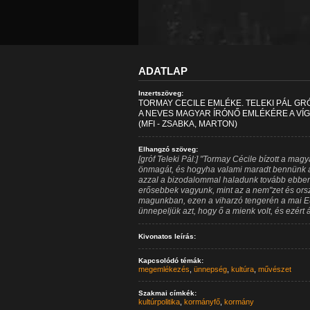
ADATLAP
Inzertszöveg:
TORMAY CECILE EMLÉKE. TELEKI PÁL GR
A NEVES MAGYAR ÍRÓNŐ EMLÉKÉRE A V
(MFI - ZSABKA, MARTON)
Elhangzó szöveg:
[gróf Teleki Pál:] "Tormay Cécile bízott a mag
önmagát, és hogyha valami maradt bennünk a 
azzal a bizodalommal haladunk tovább ebbe
erősebbek vagyunk, mint az a nem"zet és orsz
magunkban, ezen a viharzó tengerén a mai Eu
ünnepeljük azt, hogy ő a mienk volt, és ezért á
Kivonatos leírás:
Kapcsolódó témák:
megemlékezés
,
ünnepség
,
kultúra
,
művészet
Szakmai címkék:
kultúrpolitika
,
kormányfő
,
kormány