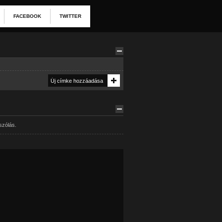
FACEBOOK
TWITTER
szólás.