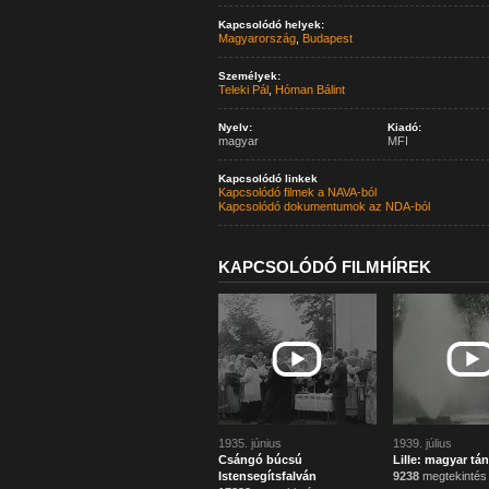
Kapcsolódó helyek:
Magyarország
,
Budapest
Személyek:
Teleki Pál
,
Hóman Bálint
Nyelv:
Kiadó:
magyar
MFI
Kapcsolódó linkek
Kapcsolódó filmek a NAVA-ból
Kapcsolódó dokumentumok az NDA-ból
KAPCSOLÓDÓ FILMHÍREK
1935. június
1939. július
Csángó búcsú
Lille: magyar t
Istensegítsfalván
9238
megtekintés