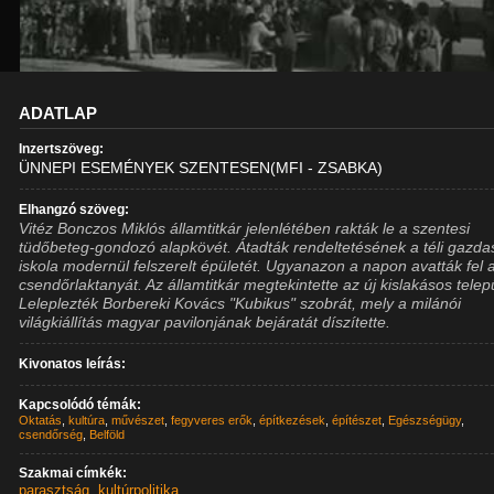
ADATLAP
Inzertszöveg:
ÜNNEPI ESEMÉNYEK SZENTESEN(MFI - ZSABKA)
Elhangzó szöveg:
Vitéz Bonczos Miklós államtitkár jelenlétében rakták le a szentesi
tüdőbeteg-gondozó alapkövét. Átadták rendeltetésének a téli gazda
iskola modernül felszerelt épületét. Ugyanazon a napon avatták fel a
csendőrlaktanyát. Az államtitkár megtekintette az új kislakásos telep
Leleplezték Borbereki Kovács "Kubikus" szobrát, mely a milánói
világkiállítás magyar pavilonjának bejáratát díszítette.
Kivonatos leírás:
Kapcsolódó témák:
Oktatás
,
kultúra
,
művészet
,
fegyveres erők
,
építkezések
,
építészet
,
Egészségügy
,
csendőrség
,
Belföld
Szakmai címkék:
parasztság
,
kultúrpolitika