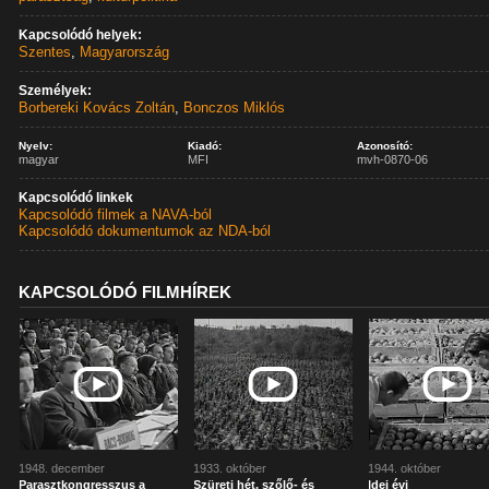
Kapcsolódó helyek:
Szentes
,
Magyarország
Személyek:
Borbereki Kovács Zoltán
,
Bonczos Miklós
Nyelv:
Kiadó:
Azonosító:
magyar
MFI
mvh-0870-06
Kapcsolódó linkek
Kapcsolódó filmek a NAVA-ból
Kapcsolódó dokumentumok az NDA-ból
KAPCSOLÓDÓ FILMHÍREK
1948. december
1933. október
1944. október
Parasztkongresszus a
Szüreti hét, szőlő- és
Idei évi