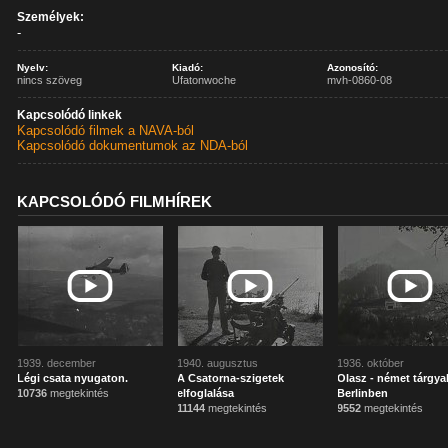
Személyek:
-
Nyelv:
Kiadó:
Azonosító:
nincs szöveg
Ufatonwoche
mvh-0860-08
Kapcsolódó linkek
Kapcsolódó filmek a NAVA-ból
Kapcsolódó dokumentumok az NDA-ból
KAPCSOLÓDÓ FILMHÍREK
1939. december
1940. augusztus
1936. október
Légi csata nyugaton.
A Csatorna-szigetek
Olasz - német tárgya
10736
megtekintés
elfoglalása
Berlinben
11144
megtekintés
9552
megtekintés