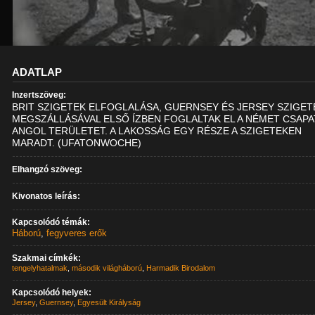
ADATLAP
Inzertszöveg:
BRIT SZIGETEK ELFOGLALÁSA, GUERNSEY ÉS JERSEY SZIGET
MEGSZÁLLÁSÁVAL ELSŐ ÍZBEN FOGLALTAK EL A NÉMET CSAP
ANGOL TERÜLETET. A LAKOSSÁG EGY RÉSZE A SZIGETEKEN
MARADT. (UFATONWOCHE)
Elhangzó szöveg:
Kivonatos leírás:
Kapcsolódó témák:
Háború
,
fegyveres erők
Szakmai címkék:
tengelyhatalmak
,
második világháború
,
Harmadik Birodalom
Kapcsolódó helyek:
Jersey
,
Guernsey
,
Egyesült Királyság