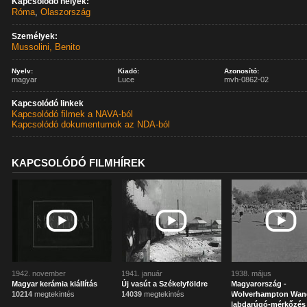
Kapcsolódó helyek:
Róma
,
Olaszország
Személyek:
Mussolini, Benito
Nyelv:
Kiadó:
Azonosító:
magyar
Luce
mvh-0862-02
Kapcsolódó linkek
Kapcsolódó filmek a NAVA-ból
Kapcsolódó dokumentumok az NDA-ból
KAPCSOLÓDÓ FILMHÍREK
1942. november
1941. január
1938. május
Magyar kerámia kiállítás
Új vasút a Székelyföldre
Magyarország -
10214
megtekintés
14039
megtekintés
Wolverhampton Wan
labdarúgó-mérkőzés