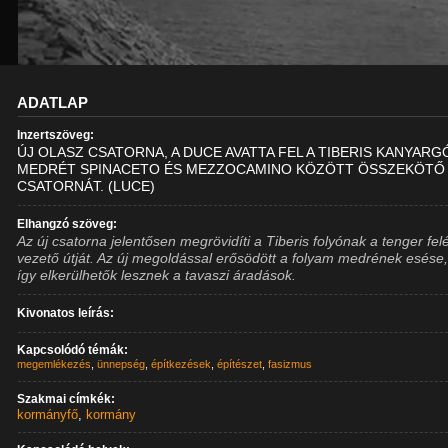
ADATLAP
Inzertszöveg:
ÚJ OLASZ CSATORNA, A DUCE AVATTA FEL A TIBERIS KANYARG
MEDRÉT SPINACETO ÉS MEZZOCAMINO KÖZÖTT ÖSSZEKÖTŐ
CSATORNÁT. (LUCE)
Elhangzó szöveg:
Az új csatorna jelentősen megrövidíti a Tiberis folyónak a tenger fel
vezető útját. Az új megoldással erősödött a folyam medrének esése,
így elkerülhetők lesznek a tavaszi áradások.
Kivonatos leírás:
Kapcsolódó témák:
megemlékezés
,
ünnepség
,
építkezések
,
építészet
,
fasizmus
Szakmai címkék:
kormányfő
,
kormány