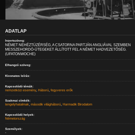
ADATLAP
Inzertszöveg:
NÉMET NEHÉZTÜZÉRSÉG, A CSATORNA PARTJÁN ANGLIÁVAL SZEMBEN
MESSZEHORDÓ-ÜTEGEKET ÁLLÍTOTT FEL A NÉMET HADVEZETŐSÉG.
(UFATONWOCHE)
Elhangzó szöveg:
Kivonatos leírás:
Kapcsolódó témák:
nemzetközi esemény
,
Háború
,
fegyveres erők
Szakmai címkék:
tengelyhatalmak
,
második világháború
,
Harmadik Birodalom
Kapcsolódó helyek:
Németország
Személyek:
-