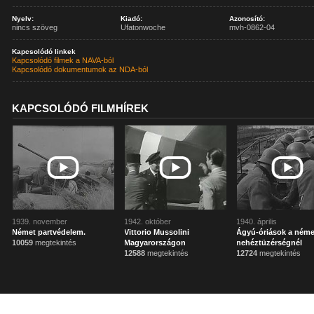
Nyelv:
Kiadó:
Azonosító:
nincs szöveg
Ufatonwoche
mvh-0862-04
Kapcsolódó linkek
Kapcsolódó filmek a NAVA-ból
Kapcsolódó dokumentumok az NDA-ból
KAPCSOLÓDÓ FILMHÍREK
1939. november
1942. október
1940. április
Német partvédelem.
Vittorio Mussolini
Ágyú-óriások a néme
10059
megtekintés
Magyarországon
nehéztüzérségnél
12588
megtekintés
12724
megtekintés