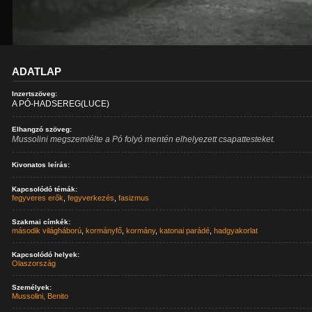
ADATLAP
Inzertszöveg:
A PÓ-HADSEREG(LUCE)
Elhangzó szöveg:
Mussolini megszemlélte a Pó folyó mentén elhelyezett csapattesteket.
Kivonatos leírás:
Kapcsolódó témák:
fegyveres erők
,
fegyverkezés
,
fasizmus
Szakmai címkék:
második világháború
,
kormányfő
,
kormány
,
katonai parádé
,
hadgyakorlat
Kapcsolódó helyek:
Olaszország
Személyek:
Mussolini, Benito