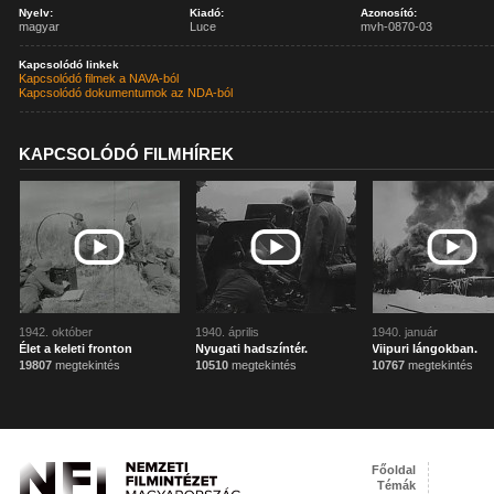
Nyelv:
Kiadó:
Azonosító:
magyar
Luce
mvh-0870-03
Kapcsolódó linkek
Kapcsolódó filmek a NAVA-ból
Kapcsolódó dokumentumok az NDA-ból
KAPCSOLÓDÓ FILMHÍREK
1942. október
1940. április
1940. január
Élet a keleti fronton
Nyugati hadszíntér.
Viipuri lángokban.
19807
megtekintés
10510
megtekintés
10767
megtekintés
Főoldal
Témák