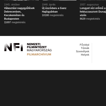
1945. október
1948. április
1937. augusztus
Választási nagygyűlések
Új úszódaru a Ganz
Lengyel vízi erőmű a
Debrecenben,
Hajógyárban
felduzzasztott Duna
Kecskeméten és
10180
megtekintés
vizén
Budapesten
8629
megtekintés
11697
megtekintés
Főoldal
Témák
Személyek
Helyek