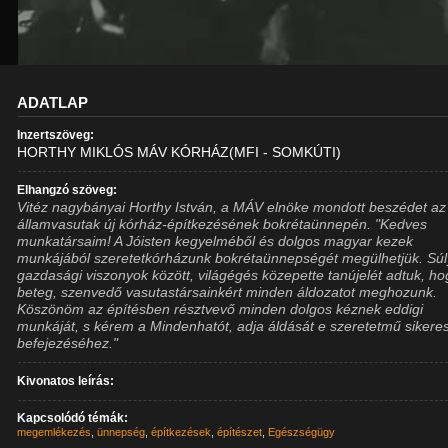
ADATLAP
Inzertszöveg:
HORTHY MIKLÓS MÁV KÓRHÁZ(MFI - SOMKÚTI)
Elhangzó szöveg:
Vitéz nagybányai Horthy István, a MÁV elnöke mondott beszédet az
államvasutak új kórház-építkezésének bokrétaünnepén. "Kedves
munkatársaim! A Jóisten kegyelméből és dolgos magyar kezek
munkájából szeretetkórházunk bokrétaünnepségét megülhetjük. Sú
gazdasági viszonyok között, világégés közepette tanújelét adtuk, ho
beteg, szenvedő vasutastársainkért minden áldozatot meghozunk.
Köszönöm az építésben résztvevő minden dolgos kéznek eddigi
munkáját, s kérem a Mindenhatót, adja áldását e szeretetmű sikere
befejezéséhez."
Kivonatos leírás:
Kapcsolódó témák:
megemlékezés
,
ünnepség
,
építkezések
,
építészet
,
Egészségügy