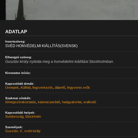
ADATLAP
Inzertszöveg:
SVÉD HONVÉDELMI KIÁLLÍTÁS(SVENSK)
Elhangzó szöveg:
Gusztáv király nyitotta meg a honvédelmi kiállítást Stockholmban.
Kivonatos leírás:
Kapcsolódó témák:
Ünnepek
,
Külföld
,
fegyverkezés
,
államfő
,
fegyveres erők
Szakmai címkék:
tömegszórakoztatás
,
katonai parádé
,
hadgyakorlat
,
uralkodó
Kapcsolódó helyek:
Svédország
,
Stockholm
Személyek:
Gusztáv, V., svéd király