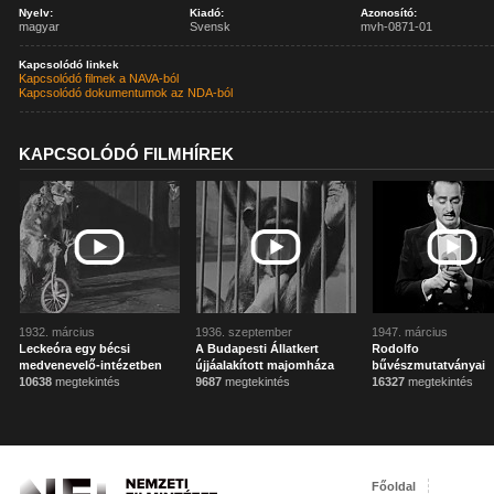
Nyelv:
Kiadó:
Azonosító:
magyar
Svensk
mvh-0871-01
Kapcsolódó linkek
Kapcsolódó filmek a NAVA-ból
Kapcsolódó dokumentumok az NDA-ból
KAPCSOLÓDÓ FILMHÍREK
1932. március
1936. szeptember
1947. március
Leckeóra egy bécsi
A Budapesti Állatkert
Rodolfo
medvenevelő-intézetben
újjáalakított majomháza
bűvészmutatványai
10638
megtekintés
9687
megtekintés
16327
megtekintés
Főoldal