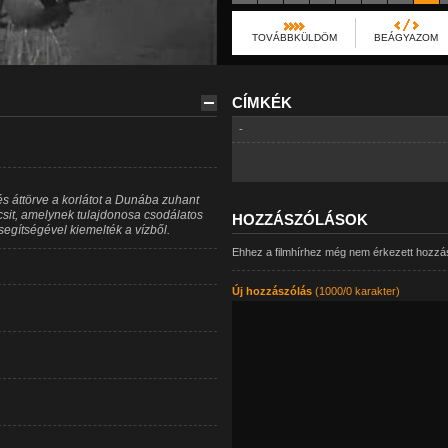
TOVÁBBKÜLDÖM
BEÁGYAZOM
CÍMKÉK
-
és áttörve a korlátot a Dunába zuhant
sit, amelynek tulajdonosa csodálatos
HOZZÁSZÓLÁSOK
segítségével kiemelték a vízből.
Ehhez a filmhírhez még nem érkezett hozzá
Új hozzászólás
(1000/0 karakter)