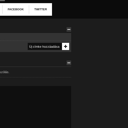
FACEBOOK
TWITTER
szólás.