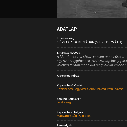
ADATLAP
Inzertszöveg:
GÉPKOCSI A DUNÁBAN(MFI - HORVÁTH)
Elhangzó szöveg:
A Margit-hídon a síkos úttesten megcsúszott, 
egy személygépkocsi. Az összelapított gépkoc
véletlen folytán menekült meg, búvár és daru 
Kivonatos leírás:
Kapcsolódó témák:
Közlekedés
,
fegyveres erők
,
katasztrófa
,
baleset
Szakmai címkék:
rendőrség
Kapcsolódó helyek:
Magyarország
,
Budapest
Személyek: