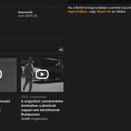
Ha a filmhírrel kapcsolatban szeretné közzé
regisztráljon
, vagy
lépjen be
az oldalra.
Azonosító:
mvh-0875-08
1935. szeptember
mutató
A szigorított csendrendelet
értelmében a járművek
s
nappal nem kürtölhetnek
Budapesten
11498
megtekintés