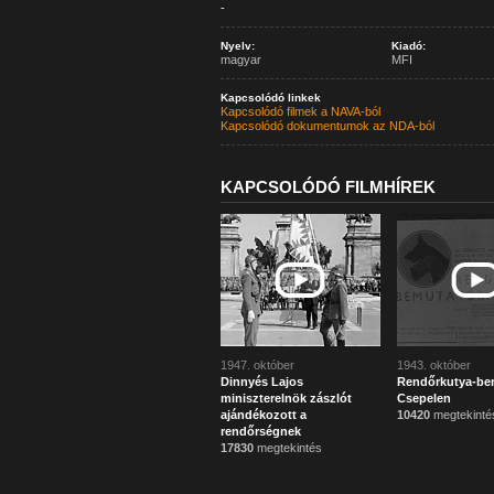
-
Nyelv:
Kiadó:
magyar
MFI
Kapcsolódó linkek
Kapcsolódó filmek a NAVA-ból
Kapcsolódó dokumentumok az NDA-ból
KAPCSOLÓDÓ FILMHÍREK
1947. október
1943. október
Dinnyés Lajos
Rendőrkutya-be
miniszterelnök zászlót
Csepelen
ajándékozott a
10420
megtekinté
rendőrségnek
17830
megtekintés