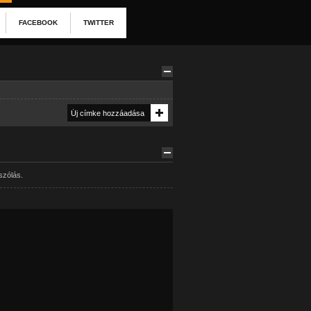
FACEBOOK
TWITTER
szólás.