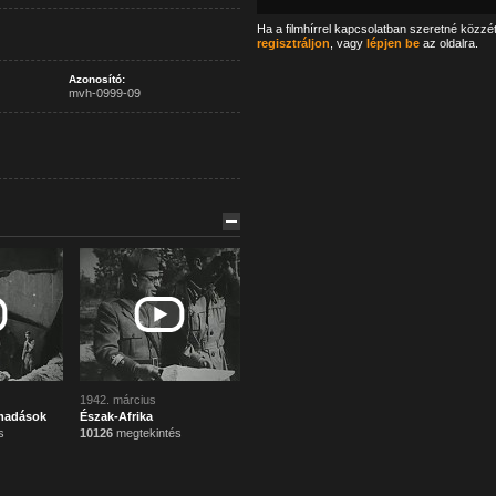
Ha a filmhírrel kapcsolatban szeretné közzé
regisztráljon
, vagy
lépjen be
az oldalra.
Azonosító:
mvh-0999-09
1942. március
madások
Észak-Afrika
s
10126
megtekintés