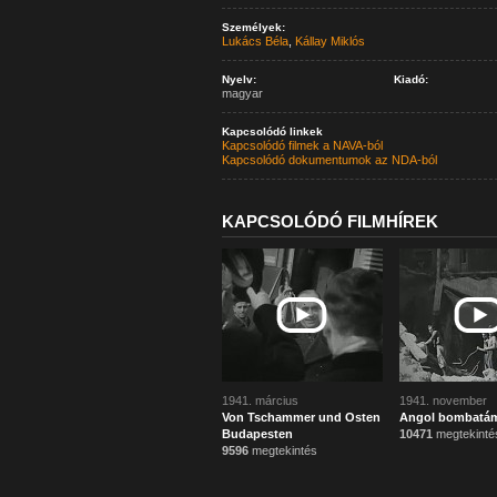
Személyek:
Lukács Béla
,
Kállay Miklós
Nyelv:
Kiadó:
magyar
Kapcsolódó linkek
Kapcsolódó filmek a NAVA-ból
Kapcsolódó dokumentumok az NDA-ból
KAPCSOLÓDÓ FILMHÍREK
1941. március
1941. november
Von Tschammer und Osten
Angol bombatá
Budapesten
10471
megtekinté
9596
megtekintés