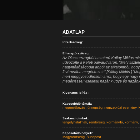
ADATLAP
Inzertszöveg:
Elhangzó szöveg:
Az Olaszországból hazatérő Kállay Miklós min
üdvözölte a Keleti pályaudvaron. "Mély tisztel
nagyméltóságodat abból az alkalomból, hogy a
fővárosába megérkezett!" [Kállay Miklós:] "Me
mert meggyőződhettem arról, hogy egy nagy ne
megértéssel viseltetik hazánk ügye és hazánk 
Kivonatos leírás:
Kapcsolódó témák:
megemlékezés
,
ünnepség
,
nemzetközi esemény
,
K
Szakmai címkék:
tengelyhatalmak
,
rendőrség
,
kormányfő
,
kormány
,
Kapcsolódó helyek:
Magyarország
,
Budapest