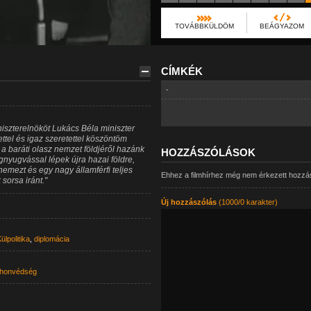
TOVÁBBKÜLDÖM
BEÁGYAZOM
CÍMKÉK
-
iszterelnököt Lukács Béla miniszter
ettel és igaz szeretettel köszöntöm
 baráti olasz nemzet földjéről hazánk
HOZZÁSZÓLÁSOK
gnyugvással lépek újra hazai földre,
mezt és egy nagy államférfi teljes
Ehhez a filmhírhez még nem érkezett hozzá
sorsa iránt."
Új hozzászólás
(1000/0 karakter)
ülpolitika
,
diplomácia
honvédség