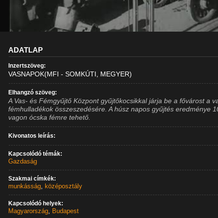
ADATLAP
Inzertszöveg:
VASNAPOK(MFI - SOMKÚTI, MEGYER)
Elhangzó szöveg:
A Vas- és Fémgyűjtő Központ gyűjtőkocsikkal járja be a fővárost a v
fémhulladékok összeszedésére. A húsz napos gyűjtés eredménye 1
vagon ócska fémre tehető.
Kivonatos leírás:
Kapcsolódó témák:
Gazdaság
Szakmai címkék:
munkásság
,
középosztály
Kapcsolódó helyek:
Magyarország
,
Budapest