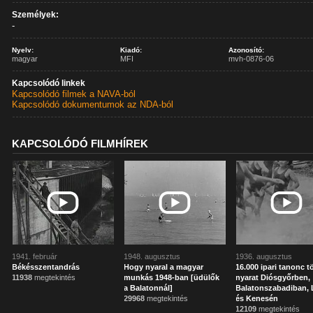
Személyek:
-
Nyelv:
Kiadó:
Azonosító:
magyar
MFI
mvh-0876-06
Kapcsolódó linkek
Kapcsolódó filmek a NAVA-ból
Kapcsolódó dokumentumok az NDA-ból
KAPCSOLÓDÓ FILMHÍREK
1941. február
1948. augusztus
1936. augusztus
Békésszentandrás
Hogy nyaral a magyar
16.000 ipari tanonc tö
11938
megtekintés
munkás 1948-ban [üdülők
nyarat Diósgyőrben,
a Balatonnál]
Balatonszabadiban, 
29968
megtekintés
és Kenesén
12109
megtekintés