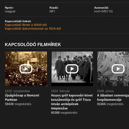
Nyelv:
Kiadó:
Azonosító:
magyar
MFI
mvh-0457-01
Kapcsolódó linkek
Kapcsolódó filmek a NAVA-ból
Kapcsolódó dokumentumok az NDA-ból
KAPCSOLÓDÓ FILMHÍREK
1918. szeptember
1924. február
1948. június
Újságírónap a Nemzeti
Hoyos gróf kaposvári követ
A lábatlani cementgy
Parkban
beszámolója és gróf Tisza
forgókemencéje
59438
megtekintés
István arcképének
81655
megtekintés
leleplezése
80388
megtekintés