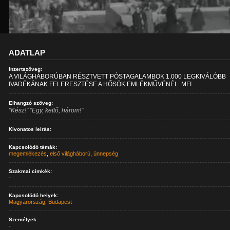
ADATLAP
Inzertszöveg:
A VILÁGHÁBORÚBAN RÉSZTVETT PÓSTAGALAMBOK 1.000 LEGKIVÁLÓBB
IVADÉKÁNAK FELERESZTÉSE A HŐSÖK EMLÉKMŰVÉNÉL. MFI
Elhangzó szöveg:
"Kész!" "Egy, kettő, három!"
Kivonatos leírás:
Kapcsolódó témák:
megemlékezés
,
első világháború
,
ünnepség
Szakmai címkék:
-
Kapcsolódó helyek:
Magyarország
,
Budapest
Személyek:
-