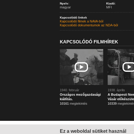
Nyelv:
Kiadó:
magyar
MFI
Kapcsolódó linkek
Kapcsolódó filmek a NAVA-ból
Kapcsolódó dokumentumok az NDA-ból
KAPCSOLÓDÓ FILMHÍREK
1940. február
1938. április
Országos mezőgazdasági
A Budapesti Ne
kiállítás.
Vásár előkészüle
10161
megtekintés
10339
megtekinté
Ez a weboldal sütiket használ