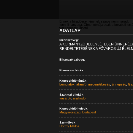
Ennek a híradóeseménynek sajnos nem maradt
fenn filmanyaga. Címe, témája csak a korabeli forr
volt rekonstruálható.
ADATLAP
Inzertszöveg:
A KORMÁNYZÓ JELENLÉTÉBEN ÜNNEPÉLY
RENDELTETÉSÉNEK A FŐVÁROS ÚJ ÉLELM
Elhangzó szöveg:
Kivonatos leírás:
Kapcsolódó témák:
bemutatók
,
államfő
,
megemlékezés
,
ünnepség
,
Ga
Szakmai címkék:
vásárok
,
uralkodó
Kapcsolódó helyek:
Magyarország
,
Budapest
Személyek:
Horthy Miklós