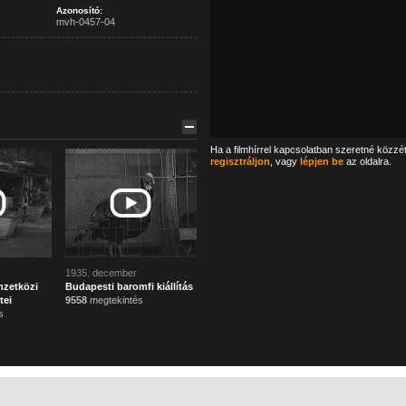
Azonosító:
mvh-0457-04
Ha a filmhírrel kapcsolatban szeretné közzé
regisztráljon
, vagy
lépjen be
az oldalra.
1935. december
mzetközi
Budapesti baromfi kiállítás
tei
9558
megtekintés
s
Főoldal
Mi ez?