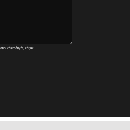
tenni véleményét, kérjük,
Linkek
Impresszum