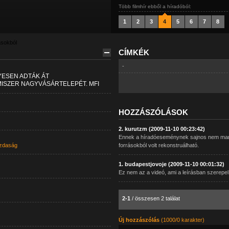
Több filmhír ebből a híradóból:
1
2
3
4
5
6
7
8
ásokból
CÍMKÉK
-
ESEN ADTÁK ÁT
ISZER NAGYVÁSÁRTELEPÉT. MFI
HOZZÁSZÓLÁSOK
2. kurutzm (2009-11-10 00:23:42)
Ennek a híradóeseménynek sajnos nem marad
zdaság
forrásokból volt rekonstruálható.
1. budapestjovoje (2009-11-10 00:01:32)
Ez nem az a videó, ami a leírásban szerepel.
2-1
/ összesen 2 találat
Új hozzászólás
(1000/0 karakter)