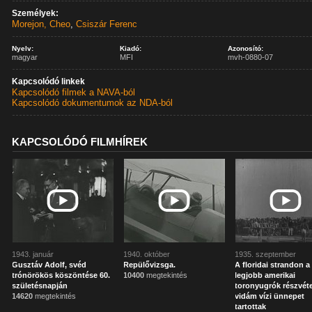
Személyek:
Morejon, Cheo
,
Csiszár Ferenc
Nyelv:
Kiadó:
Azonosító:
magyar
MFI
mvh-0880-07
Kapcsolódó linkek
Kapcsolódó filmek a NAVA-ból
Kapcsolódó dokumentumok az NDA-ból
KAPCSOLÓDÓ FILMHÍREK
1943. január
1940. október
1935. szeptember
Gusztáv Adolf, svéd
Repülővizsga.
A floridai strandon a
trónörökös köszöntése 60.
10400
megtekintés
legjobb amerikai
születésnapján
toronyugrók részvéte
14620
megtekintés
vidám vízi ünnepet
tartottak