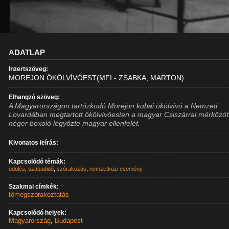
ADATLAP
Inzertszöveg:
MOREJON ÖKÖLVÍVÓEST(MFI - ZSABKA, MARTON)
Elhangzó szöveg:
A Magyarországon tartózkodó Morejon kubai ökölvívó a Nemzeti
Lovardában megtartott ökölvívóesten a magyar Csiszárral mérkőzött
néger boxoló legyőzte magyar ellenfelét.
Kivonatos leírás:
Kapcsolódó témák:
üdülés
,
szabadidő
,
szórakozás
,
nemzetközi esemény
Szakmai címkék:
tömegszórakoztatás
Kapcsolódó helyek:
Magyarország
,
Budapest