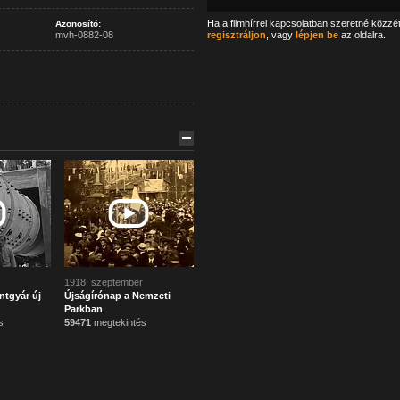
Ha a filmhírrel kapcsolatban szeretné közzé
Azonosító:
mvh-0882-08
regisztráljon
, vagy
lépjen be
az oldalra.
1918. szeptember
ntgyár új
Újságírónap a Nemzeti
Parkban
s
59471
megtekintés