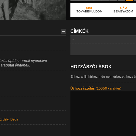
TOVÁBBKÜLDÖM
BEÁGYAZOM
CÍMKÉK
-
között épülő normál nyomtávú
alagutat építenek.
HOZZÁSZÓLÁSOK
Ehhez a filmhírhez még nem érkezett hozzá
Új hozzászólás
(1000/0 karakter)
Erdély
,
Déda