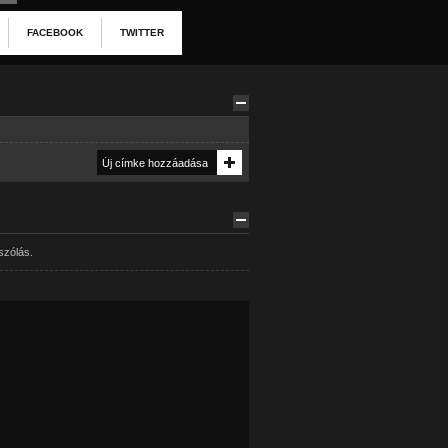
FACEBOOK
TWITTER
szólás.