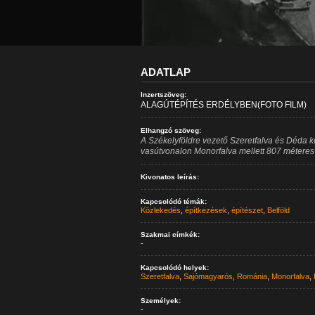
ADATLAP
Inzertszöveg:
ALAGÚTÉPÍTÉS ERDÉLYBEN(FOTO FILM)
Elhangzó szöveg:
A Székelyföldre vezető Szeretfalva és Déda 
vasútvonalon Monorfalva mellett 807 méteres 
Kivonatos leírás:
Kapcsolódó témák:
Közlekedés
,
építkezések
,
építészet
,
Belföld
Szakmai címkék:
-
Kapcsolódó helyek:
Szeretfalva
,
Sajómagyarós
,
Románia
,
Monorfalva
,
Személyek:
-