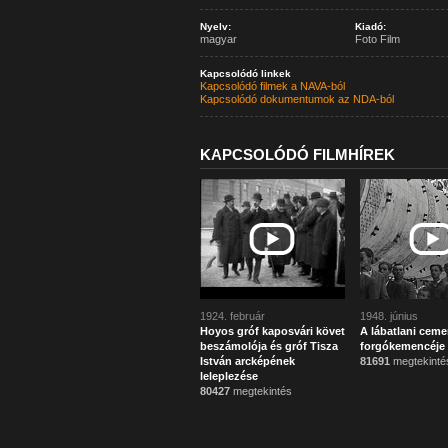
Nyelv:
Kiadó:
magyar
Foto Film
Kapcsolódó linkek
Kapcsolódó filmek a NAVA-ból
Kapcsolódó dokumentumok az NDA-ból
KAPCSOLÓDÓ FILMHÍREK
1924. február
1948. június
Hoyos gróf kaposvári követ
A lábatlani ceme
beszámolója és gróf Tisza
forgókemencéje
István arcképének
81691
megtekinté
leleplezése
80427
megtekintés