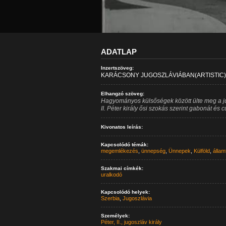
ADATLAP
Inzertszöveg:
KARÁCSONY JUGOSZLÁVIÁBAN(ARTISTIC)
Elhangzó szöveg:
Hagyományos külsőségek között ülte meg a ju
II. Péter király ősi szokás szerint gabonát és c
Kivonatos leírás:
Kapcsolódó témák:
megemlékezés
,
ünnepség
,
Ünnepek
,
Külföld
,
állam
Szakmai címkék:
uralkodó
Kapcsolódó helyek:
Szerbia
,
Jugoszlávia
Személyek:
Péter, II., jugoszláv király