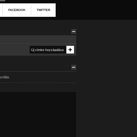
FACEBOOK
TWITTER
szólás.