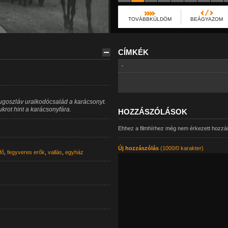
TOVÁBBKÜLDÖM
BEÁGYAZOM
CÍMKÉK
-
goszláv uralkodócsalád a karácsonyt.
ukrot hint a karácsonyfára.
HOZZÁSZÓLÁSOK
Ehhez a filmhírhez még nem érkezett hozzá
Új hozzászólás
(1000/0 karakter)
fő
,
fegyveres erők
,
vallás
,
egyház