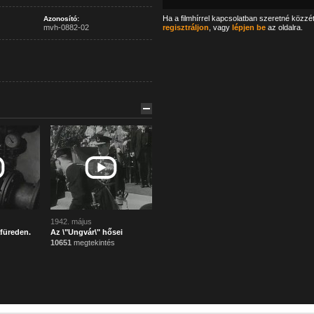
Ha a filmhírrel kapcsolatban szeretné közzé
Azonosító:
mvh-0882-02
regisztráljon
, vagy
lépjen be
az oldalra.
1942. május
füreden.
Az \"Ungvár\" hősei
10651
megtekintés