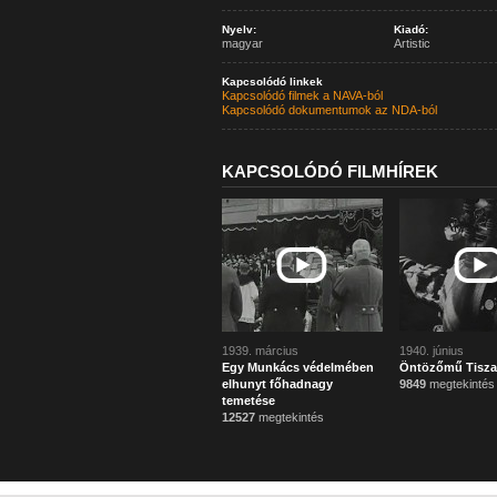
Nyelv:
Kiadó:
magyar
Artistic
Kapcsolódó linkek
Kapcsolódó filmek a NAVA-ból
Kapcsolódó dokumentumok az NDA-ból
KAPCSOLÓDÓ FILMHÍREK
1939. március
1940. június
Egy Munkács védelmében
Öntözőmű Tisza
elhunyt főhadnagy
9849
megtekintés
temetése
12527
megtekintés