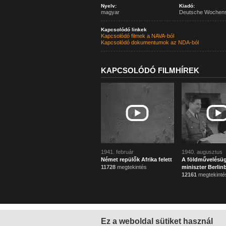
Nyelv:
Kiadó:
magyar
Deutsche Wochen
Kapcsolódó linkek
Kapcsolódó filmek a NAVA-ból
Kapcsolódó dokumentumok az NDA-ból
KAPCSOLÓDÓ FILMHÍREK
1941. február
1940. augusztus
Német repülők Afrika felett
A földművelésüg
11728
megtekintés
miniszter Berlin
12161
megtekinté
Ez a weboldal sütiket használ