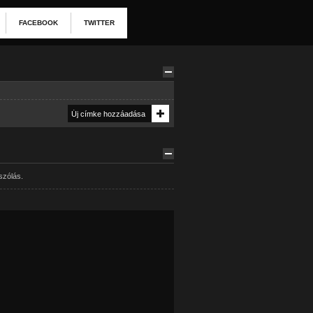
FACEBOOK
TWITTER
szólás.