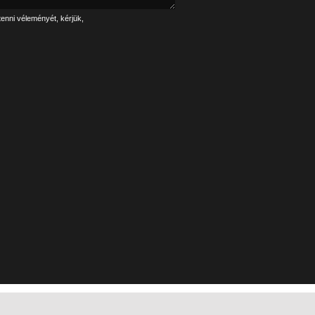
tenni véleményét, kérjük,
Linkek
Impresszum