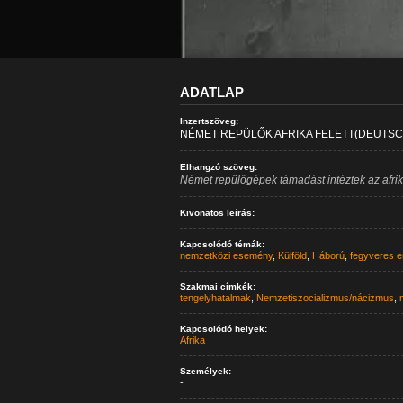
ADATLAP
Inzertszöveg:
NÉMET REPÜLŐK AFRIKA FELETT(DEUT
Elhangzó szöveg:
Német repülőgépek támadást intéztek az afrika
Kivonatos leírás:
Kapcsolódó témák:
nemzetközi esemény
,
Külföld
,
Háború
,
fegyveres e
Szakmai címkék:
tengelyhatalmak
,
Nemzetiszocializmus/nácizmus
,
Kapcsolódó helyek:
Afrika
Személyek:
-