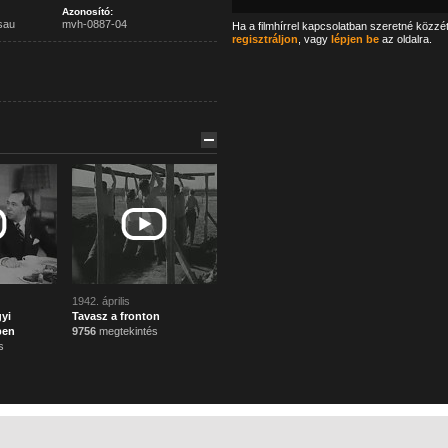
Azonosító:
sau
mvh-0887-04
Ha a filmhírrel kapcsolatban szeretné közzé
regisztráljon
, vagy
lépjen be
az oldalra.
1942. április
yi
Tavasz a fronton
ben
9756
megtekintés
s
Főoldal
Mi ez?