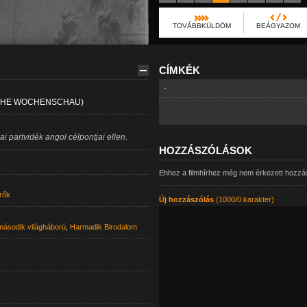
TOVÁBBKÜLDÖM
BEÁGYAZOM
CÍMKÉK
-
SCHE WOCHENSCHAU)
i partvidék angol célpontjai ellen.
HOZZÁSZÓLÁSOK
Ehhez a filmhírhez még nem érkezett hozzá
rők
Új hozzászólás
(1000/0 karakter)
második világháború
,
Harmadik Birodalom