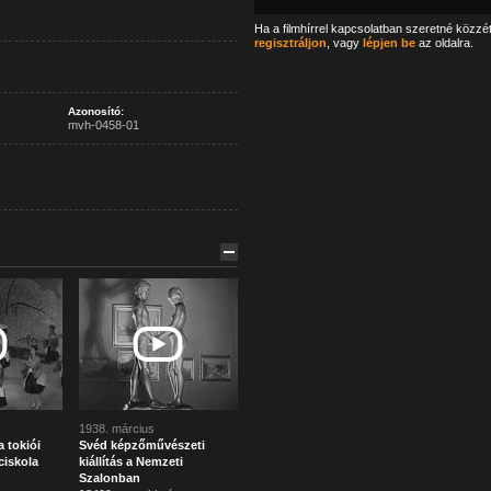
Ha a filmhírrel kapcsolatban szeretné közzé
regisztráljon
, vagy
lépjen be
az oldalra.
Azonosító:
mvh-0458-01
1938. március
a tokiói
Svéd képzőművészeti
ciskola
kiállítás a Nemzeti
Szalonban