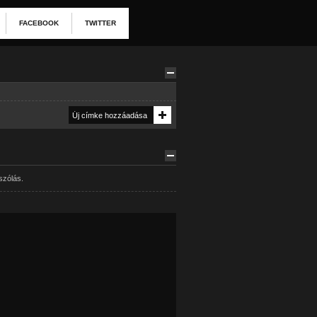
FACEBOOK
TWITTER
szólás.