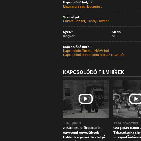
Kapcsolódó helyek:
Magyarország
,
Budapest
Személyek:
Pakots József
,
Erdélyi József
Nyelv:
Kiadó:
magyar
MFI
Kapcsolódó linkek
Kapcsolódó filmek a NAVA-ból
Kapcsolódó dokumentumok az NDA-ból
KAPCSOLÓDÓ FILMHÍREK
1943. június
1934. november
A katolikus főiskolai és
Ősi japán balett 
egyetemi egyesületek
Takaradzuka tán
küldöttségeinek tisztelgő
vizsgaelőadásán