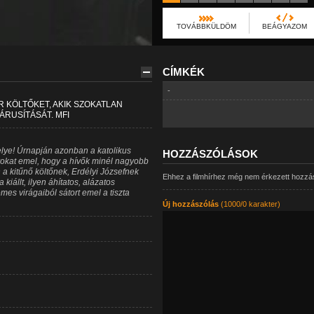
TOVÁBBKÜLDÖM
BEÁGYAZOM
CÍMKÉK
-
R KÖLTŐKET, AKIK SZOKATLAN
ÁRUSÍTÁSÁT. MFI
elye! Úrnapján azonban a katolikus
HOZZÁSZÓLÁSOK
rokat emel, hogy a hívők minél nagyobb
a kitűnő költőnek, Erdélyi Józsefnek
Ehhez a filmhírhez még nem érkezett hozzá
kiállt, ilyen áhítatos, alázatos
es virágaiból sátort emel a tiszta
Új hozzászólás
(1000/0 karakter)