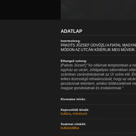
ADATLAP
Inzertszöveg:
PAKOTS JÓZSEF ÜDVÖZLI A FIATAL MAGYA
MÓDON AZ UTCÁN KÍSÉRLIK MEG MŰVEIK 
Elhangzó szöveg:
[Pakots József:] "Az oltárnak templomban a h
egyház az utcán, zöldgallyas sátorokban oltá
számban zarándokoljanak az Úr színe elé. Én 
lelkes tüzességű elhatározását, hogy az utcára 
gesztusnak tekintem, amikor költészetének nem
magyar gondolatnak és irodalomnak."
Kivonatos leírás:
Kapcsolódó témák:
kultúra
,
művészet
Szakmai címkék:
kultúrpolitika